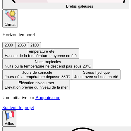
Brebis galeuses
Climat
Horizon temporel
2030
2050
2100
Température été
Hausse de la température moyenne en été
Nuits tropicales
Nuits où la température ne descend pas sous 20°C
Jours de canicule
Stress hydrique
Jours où la température dépasse 35°C
Jours avec sol sec en été
Élévation niveau mer
Élévation prévue du niveau de la mer
Une initiative par
Bonpote.com
Soutenir le projet
Villes