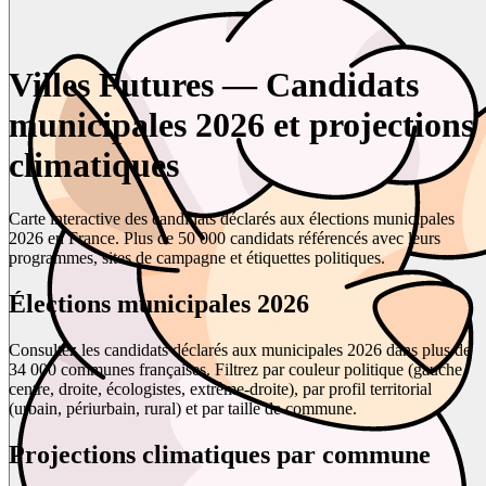
Villes Futures — Candidats
municipales 2026 et projections
climatiques
Carte interactive des candidats déclarés aux élections municipales
2026 en France. Plus de 50 000 candidats référencés avec leurs
programmes, sites de campagne et étiquettes politiques.
Élections municipales 2026
Consultez les candidats déclarés aux municipales 2026 dans plus de
34 000 communes françaises. Filtrez par couleur politique (gauche,
centre, droite, écologistes, extrême-droite), par profil territorial
(urbain, périurbain, rural) et par taille de commune.
Projections climatiques par commune