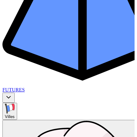
FUTURES
Villes