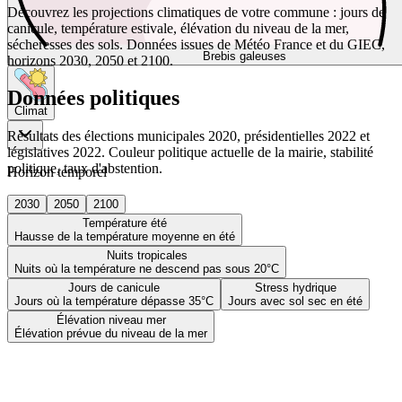
Découvrez les projections climatiques de votre commune : jours de
canicule, température estivale, élévation du niveau de la mer,
sécheresses des sols. Données issues de Météo France et du GIEC,
Brebis galeuses
horizons 2030, 2050 et 2100.
Données politiques
Climat
Résultats des élections municipales 2020, présidentielles 2022 et
législatives 2022. Couleur politique actuelle de la mairie, stabilité
politique, taux d'abstention.
Horizon temporel
2030
2050
2100
Température été
Hausse de la température moyenne en été
Nuits tropicales
Nuits où la température ne descend pas sous 20°C
Jours de canicule
Stress hydrique
Jours où la température dépasse 35°C
Jours avec sol sec en été
Élévation niveau mer
Élévation prévue du niveau de la mer