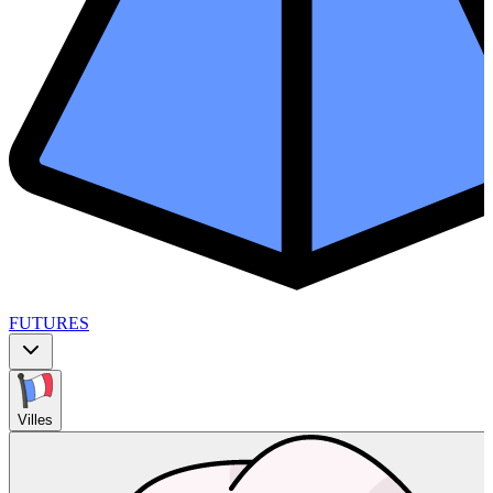
FUTURES
Villes