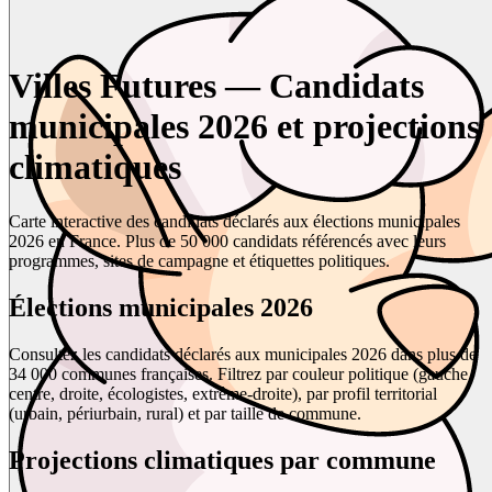
Villes Futures — Candidats
municipales 2026 et projections
climatiques
Carte interactive des candidats déclarés aux élections municipales
2026 en France. Plus de 50 000 candidats référencés avec leurs
programmes, sites de campagne et étiquettes politiques.
Élections municipales 2026
Consultez les candidats déclarés aux municipales 2026 dans plus de
34 000 communes françaises. Filtrez par couleur politique (gauche,
centre, droite, écologistes, extrême-droite), par profil territorial
(urbain, périurbain, rural) et par taille de commune.
Projections climatiques par commune