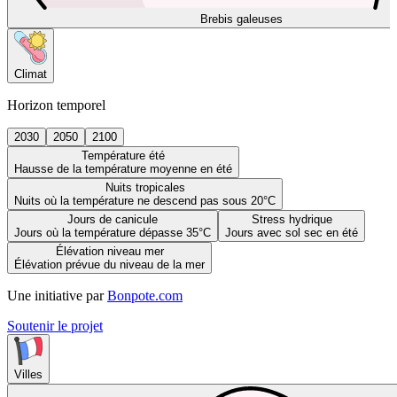
Brebis galeuses
Climat
Horizon temporel
2030
2050
2100
Température été
Hausse de la température moyenne en été
Nuits tropicales
Nuits où la température ne descend pas sous 20°C
Jours de canicule
Stress hydrique
Jours où la température dépasse 35°C
Jours avec sol sec en été
Élévation niveau mer
Élévation prévue du niveau de la mer
Une initiative par
Bonpote.com
Soutenir le projet
Villes