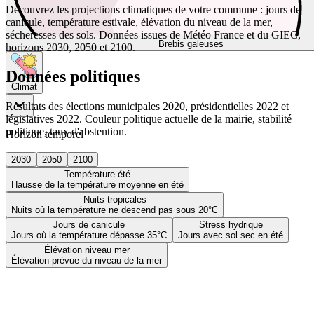
Découvrez les projections climatiques de votre commune : jours de
canicule, température estivale, élévation du niveau de la mer,
sécheresses des sols. Données issues de Météo France et du GIEC,
Brebis galeuses
horizons 2030, 2050 et 2100.
Données politiques
Climat
Résultats des élections municipales 2020, présidentielles 2022 et
législatives 2022. Couleur politique actuelle de la mairie, stabilité
politique, taux d'abstention.
Horizon temporel
2030
2050
2100
Température été
Hausse de la température moyenne en été
Nuits tropicales
Nuits où la température ne descend pas sous 20°C
Jours de canicule
Stress hydrique
Jours où la température dépasse 35°C
Jours avec sol sec en été
Élévation niveau mer
Élévation prévue du niveau de la mer