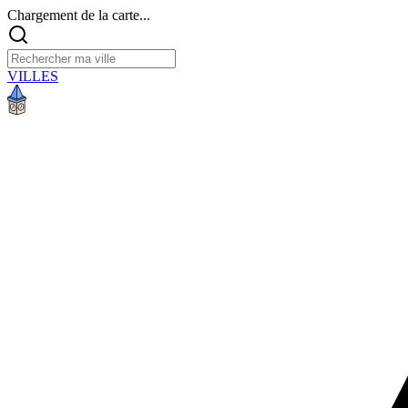
Chargement de la carte...
VILLES