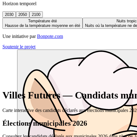
Horizon temporel
2030
2050
2100
Température été
Nuits tropic
Hausse de la température moyenne en été
Nuits où la température ne 
Une initiative par
Bonpote.com
Soutenir le projet
Villes Futures — Candidats muni
Carte interactive des candidats déclarés aux élections municipales 20
Élections municipales 2026
Consultez les candidats déclarés aux municipales 2026 dans plus de 34 0