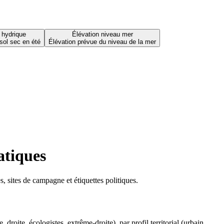
 hydrique
Élévation niveau mer
sol sec en été
Élévation prévue du niveau de la mer
atiques
 sites de campagne et étiquettes politiques.
oite, écologistes, extrême-droite), par profil territorial (urbain,