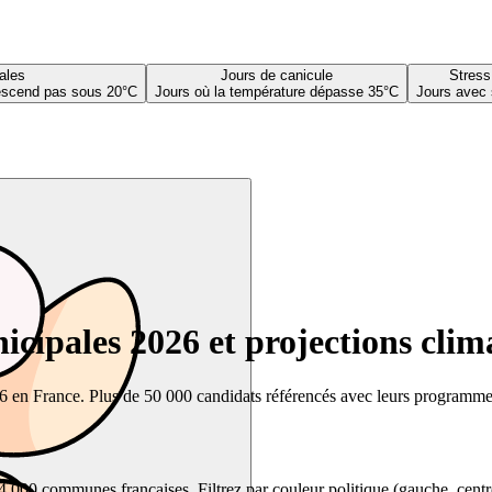
ales
Jours de canicule
Stress
descend pas sous 20°C
Jours où la température dépasse 35°C
Jours avec 
cipales 2026 et projections clim
26 en France. Plus de 50 000 candidats référencés avec leurs programmes,
00 communes françaises. Filtrez par couleur politique (gauche, centre, dr