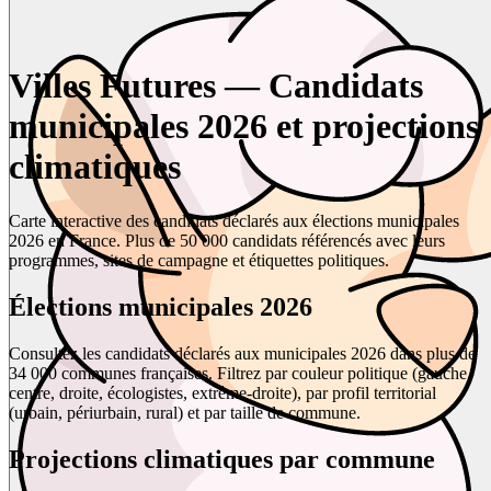
Villes Futures — Candidats
municipales 2026 et projections
climatiques
Carte interactive des candidats déclarés aux élections municipales
2026 en France. Plus de 50 000 candidats référencés avec leurs
programmes, sites de campagne et étiquettes politiques.
Élections municipales 2026
Consultez les candidats déclarés aux municipales 2026 dans plus de
34 000 communes françaises. Filtrez par couleur politique (gauche,
centre, droite, écologistes, extrême-droite), par profil territorial
(urbain, périurbain, rural) et par taille de commune.
Projections climatiques par commune