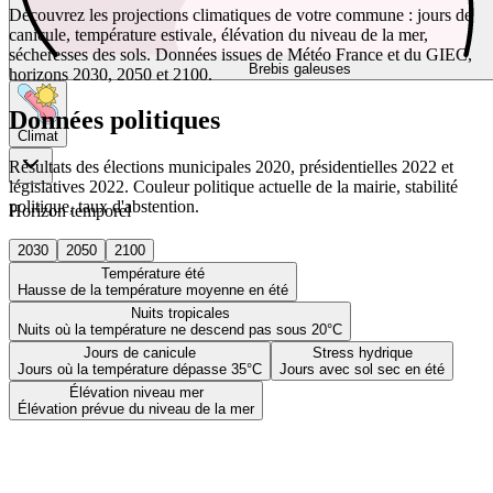
Découvrez les projections climatiques de votre commune : jours de
canicule, température estivale, élévation du niveau de la mer,
sécheresses des sols. Données issues de Météo France et du GIEC,
Brebis galeuses
horizons 2030, 2050 et 2100.
Données politiques
Climat
Résultats des élections municipales 2020, présidentielles 2022 et
législatives 2022. Couleur politique actuelle de la mairie, stabilité
politique, taux d'abstention.
Horizon temporel
2030
2050
2100
Température été
Hausse de la température moyenne en été
Nuits tropicales
Nuits où la température ne descend pas sous 20°C
Jours de canicule
Stress hydrique
Jours où la température dépasse 35°C
Jours avec sol sec en été
Élévation niveau mer
Élévation prévue du niveau de la mer