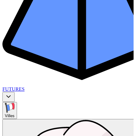
FUTURES
Villes