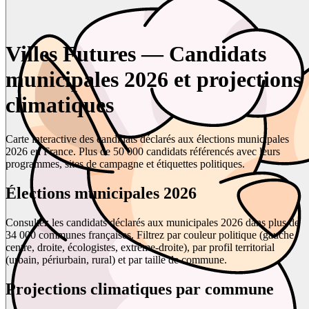
Villes Futures — Candidats
municipales 2026 et projections
climatiques
Carte interactive des candidats déclarés aux élections municipales
2026 en France. Plus de 50 000 candidats référencés avec leurs
programmes, sites de campagne et étiquettes politiques.
Élections municipales 2026
Consultez les candidats déclarés aux municipales 2026 dans plus de
34 000 communes françaises. Filtrez par couleur politique (gauche,
centre, droite, écologistes, extrême-droite), par profil territorial
(urbain, périurbain, rural) et par taille de commune.
Projections climatiques par commune