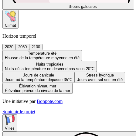
Brebis galeuses
Climat
Horizon temporel
2030
2050
2100
Température été
Hausse de la température moyenne en été
Nuits tropicales
Nuits où la température ne descend pas sous 20°C
Jours de canicule
Stress hydrique
Jours où la température dépasse 35°C
Jours avec sol sec en été
Élévation niveau mer
Élévation prévue du niveau de la mer
Une initiative par
Bonpote.com
Soutenir le projet
Villes