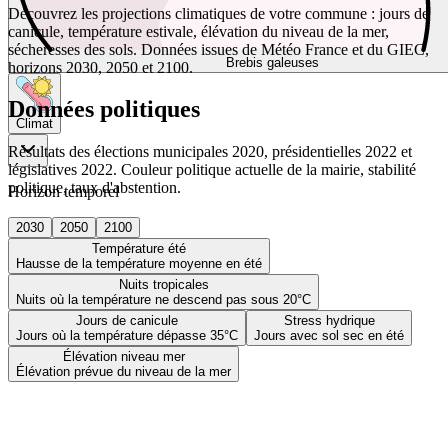
Découvrez les projections climatiques de votre commune : jours de
canicule, température estivale, élévation du niveau de la mer,
sécheresses des sols. Données issues de Météo France et du GIEC,
Brebis galeuses
horizons 2030, 2050 et 2100.
Données politiques
Climat
Résultats des élections municipales 2020, présidentielles 2022 et
législatives 2022. Couleur politique actuelle de la mairie, stabilité
politique, taux d'abstention.
Horizon temporel
2030
2050
2100
Température été
Hausse de la température moyenne en été
Nuits tropicales
Nuits où la température ne descend pas sous 20°C
Jours de canicule
Stress hydrique
Jours où la température dépasse 35°C
Jours avec sol sec en été
Élévation niveau mer
Élévation prévue du niveau de la mer