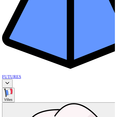
FUTURES
Villes