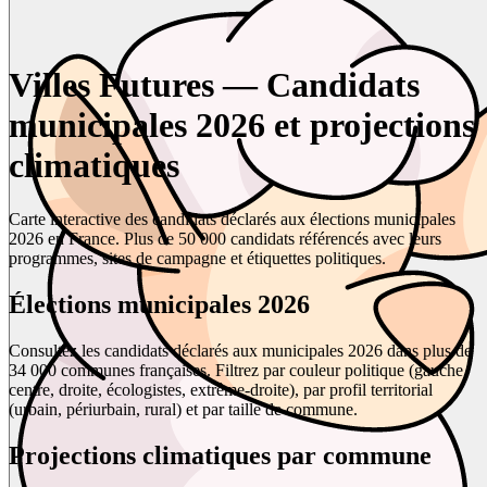
Villes Futures — Candidats
municipales 2026 et projections
climatiques
Carte interactive des candidats déclarés aux élections municipales
2026 en France. Plus de 50 000 candidats référencés avec leurs
programmes, sites de campagne et étiquettes politiques.
Élections municipales 2026
Consultez les candidats déclarés aux municipales 2026 dans plus de
34 000 communes françaises. Filtrez par couleur politique (gauche,
centre, droite, écologistes, extrême-droite), par profil territorial
(urbain, périurbain, rural) et par taille de commune.
Projections climatiques par commune