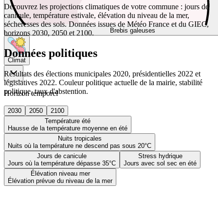
Découvrez les projections climatiques de votre commune : jours de
canicule, température estivale, élévation du niveau de la mer,
sécheresses des sols. Données issues de Météo France et du GIEC,
Brebis galeuses
horizons 2030, 2050 et 2100.
Données politiques
Climat
Résultats des élections municipales 2020, présidentielles 2022 et
législatives 2022. Couleur politique actuelle de la mairie, stabilité
politique, taux d'abstention.
Horizon temporel
2030
2050
2100
Température été
Hausse de la température moyenne en été
Nuits tropicales
Nuits où la température ne descend pas sous 20°C
Jours de canicule
Stress hydrique
Jours où la température dépasse 35°C
Jours avec sol sec en été
Élévation niveau mer
Élévation prévue du niveau de la mer