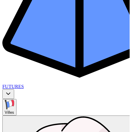
FUTURES
Villes