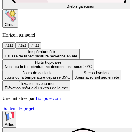
Brebis galeuses
Climat
Horizon temporel
2030
2050
2100
Température été
Hausse de la température moyenne en été
Nuits tropicales
Nuits où la température ne descend pas sous 20°C
Jours de canicule
Stress hydrique
Jours où la température dépasse 35°C
Jours avec sol sec en été
Élévation niveau mer
Élévation prévue du niveau de la mer
Une initiative par
Bonpote.com
Soutenir le projet
Villes