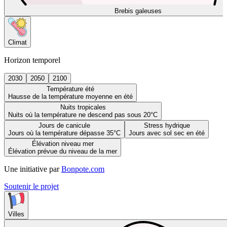
Brebis galeuses
Climat
Horizon temporel
2030
2050
2100
Température été
Hausse de la température moyenne en été
Nuits tropicales
Nuits où la température ne descend pas sous 20°C
Jours de canicule
Stress hydrique
Jours où la température dépasse 35°C
Jours avec sol sec en été
Élévation niveau mer
Élévation prévue du niveau de la mer
Une initiative par
Bonpote.com
Soutenir le projet
Villes