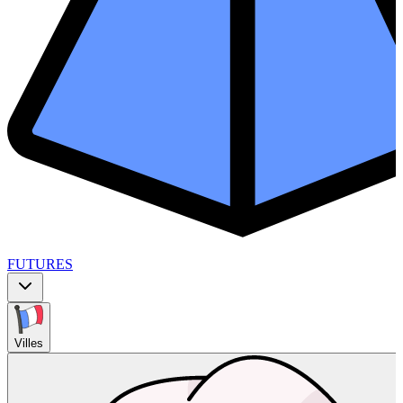
FUTURES
Villes