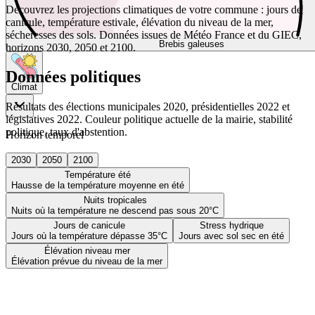
Découvrez les projections climatiques de votre commune : jours de
canicule, température estivale, élévation du niveau de la mer,
sécheresses des sols. Données issues de Météo France et du GIEC,
Brebis galeuses
horizons 2030, 2050 et 2100.
Données politiques
Climat
Résultats des élections municipales 2020, présidentielles 2022 et
législatives 2022. Couleur politique actuelle de la mairie, stabilité
politique, taux d'abstention.
Horizon temporel
2030
2050
2100
Température été
Hausse de la température moyenne en été
Nuits tropicales
Nuits où la température ne descend pas sous 20°C
Jours de canicule
Stress hydrique
Jours où la température dépasse 35°C
Jours avec sol sec en été
Élévation niveau mer
Élévation prévue du niveau de la mer