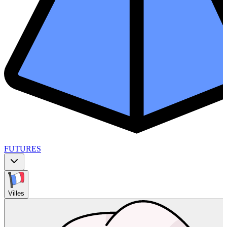
FUTURES
Villes