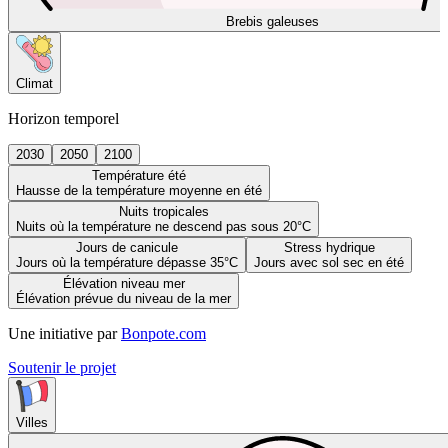
Brebis galeuses
Climat
Horizon temporel
2030
2050
2100
Température été
Hausse de la température moyenne en été
Nuits tropicales
Nuits où la température ne descend pas sous 20°C
Jours de canicule
Stress hydrique
Jours où la température dépasse 35°C
Jours avec sol sec en été
Élévation niveau mer
Élévation prévue du niveau de la mer
Une initiative par
Bonpote.com
Soutenir le projet
Villes