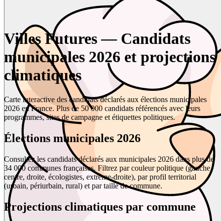
Villes Futures — Candidats
municipales 2026 et projections
climatiques
Carte interactive des candidats déclarés aux élections municipales
2026 en France. Plus de 50 000 candidats référencés avec leurs
programmes, sites de campagne et étiquettes politiques.
Élections municipales 2026
Consultez les candidats déclarés aux municipales 2026 dans plus de
34 000 communes françaises. Filtrez par couleur politique (gauche,
centre, droite, écologistes, extrême-droite), par profil territorial
(urbain, périurbain, rural) et par taille de commune.
Projections climatiques par commune