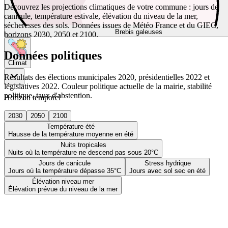
Découvrez les projections climatiques de votre commune : jours de
canicule, température estivale, élévation du niveau de la mer,
sécheresses des sols. Données issues de Météo France et du GIEC,
Brebis galeuses
horizons 2030, 2050 et 2100.
Données politiques
Climat
Résultats des élections municipales 2020, présidentielles 2022 et
législatives 2022. Couleur politique actuelle de la mairie, stabilité
politique, taux d'abstention.
Horizon temporel
2030
2050
2100
Température été
Hausse de la température moyenne en été
Nuits tropicales
Nuits où la température ne descend pas sous 20°C
Jours de canicule
Stress hydrique
Jours où la température dépasse 35°C
Jours avec sol sec en été
Élévation niveau mer
Élévation prévue du niveau de la mer