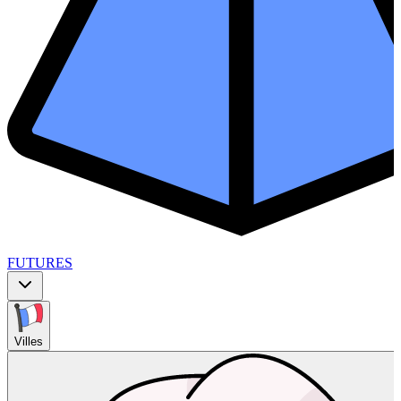
FUTURES
Villes