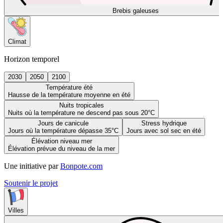
Brebis galeuses
Climat
Horizon temporel
2030
2050
2100
Température été
Hausse de la température moyenne en été
Nuits tropicales
Nuits où la température ne descend pas sous 20°C
Jours de canicule
Stress hydrique
Jours où la température dépasse 35°C
Jours avec sol sec en été
Élévation niveau mer
Élévation prévue du niveau de la mer
Une initiative par
Bonpote.com
Soutenir le projet
Villes