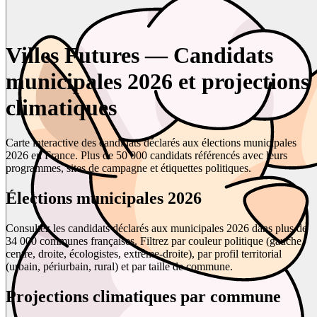
Villes Futures — Candidats
municipales 2026 et projections
climatiques
Carte interactive des candidats déclarés aux élections municipales
2026 en France. Plus de 50 000 candidats référencés avec leurs
programmes, sites de campagne et étiquettes politiques.
Élections municipales 2026
Consultez les candidats déclarés aux municipales 2026 dans plus de
34 000 communes françaises. Filtrez par couleur politique (gauche,
centre, droite, écologistes, extrême-droite), par profil territorial
(urbain, périurbain, rural) et par taille de commune.
Projections climatiques par commune