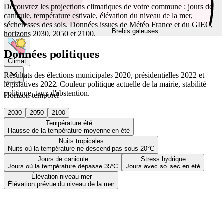
Découvrez les projections climatiques de votre commune : jours de
canicule, température estivale, élévation du niveau de la mer,
sécheresses des sols. Données issues de Météo France et du GIEC,
Brebis galeuses
horizons 2030, 2050 et 2100.
Données politiques
Climat
Résultats des élections municipales 2020, présidentielles 2022 et
législatives 2022. Couleur politique actuelle de la mairie, stabilité
politique, taux d'abstention.
Horizon temporel
2030
2050
2100
Température été
Hausse de la température moyenne en été
Nuits tropicales
Nuits où la température ne descend pas sous 20°C
Jours de canicule
Stress hydrique
Jours où la température dépasse 35°C
Jours avec sol sec en été
Élévation niveau mer
Élévation prévue du niveau de la mer