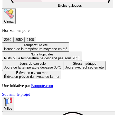
Brebis galeuses
Climat
Horizon temporel
2030
2050
2100
Température été
Hausse de la température moyenne en été
Nuits tropicales
Nuits où la température ne descend pas sous 20°C
Jours de canicule
Stress hydrique
Jours où la température dépasse 35°C
Jours avec sol sec en été
Élévation niveau mer
Élévation prévue du niveau de la mer
Une initiative par
Bonpote.com
Soutenir le projet
Villes