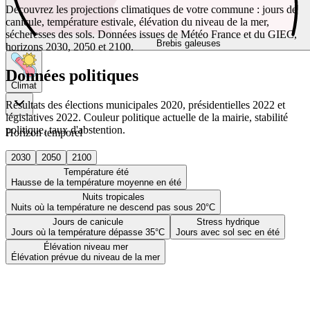
Découvrez les projections climatiques de votre commune : jours de
canicule, température estivale, élévation du niveau de la mer,
sécheresses des sols. Données issues de Météo France et du GIEC,
Brebis galeuses
horizons 2030, 2050 et 2100.
Données politiques
Climat
Résultats des élections municipales 2020, présidentielles 2022 et
législatives 2022. Couleur politique actuelle de la mairie, stabilité
politique, taux d'abstention.
Horizon temporel
2030
2050
2100
Température été
Hausse de la température moyenne en été
Nuits tropicales
Nuits où la température ne descend pas sous 20°C
Jours de canicule
Stress hydrique
Jours où la température dépasse 35°C
Jours avec sol sec en été
Élévation niveau mer
Élévation prévue du niveau de la mer