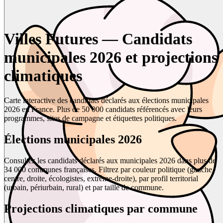
Villes Futures — Candidats
municipales 2026 et projections
climatiques
Carte interactive des candidats déclarés aux élections municipales
2026 en France. Plus de 50 000 candidats référencés avec leurs
programmes, sites de campagne et étiquettes politiques.
Élections municipales 2026
Consultez les candidats déclarés aux municipales 2026 dans plus de
34 000 communes françaises. Filtrez par couleur politique (gauche,
centre, droite, écologistes, extrême-droite), par profil territorial
(urbain, périurbain, rural) et par taille de commune.
Projections climatiques par commune