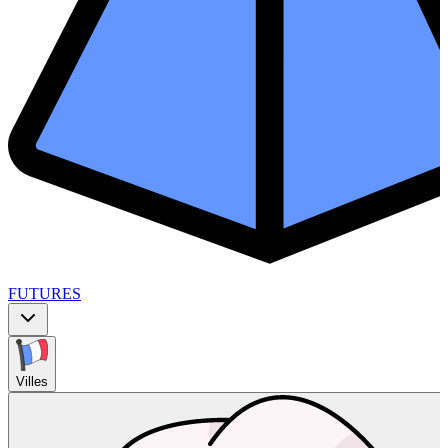
FUTURES
Villes