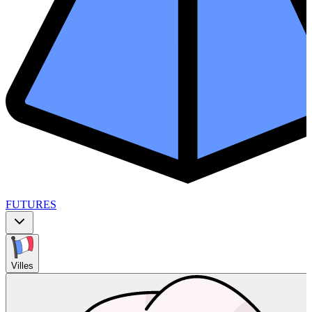
FUTURES
Villes