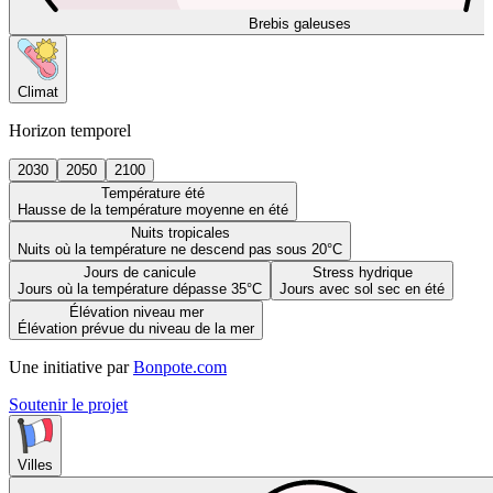
Brebis galeuses
Climat
Horizon temporel
2030
2050
2100
Température été
Hausse de la température moyenne en été
Nuits tropicales
Nuits où la température ne descend pas sous 20°C
Jours de canicule
Stress hydrique
Jours où la température dépasse 35°C
Jours avec sol sec en été
Élévation niveau mer
Élévation prévue du niveau de la mer
Une initiative par
Bonpote.com
Soutenir le projet
Villes