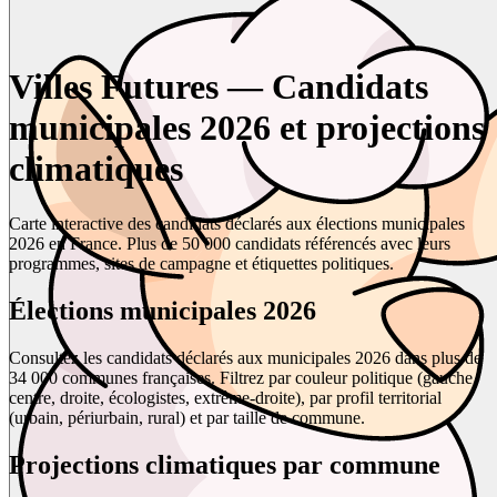
Villes Futures — Candidats
municipales 2026 et projections
climatiques
Carte interactive des candidats déclarés aux élections municipales
2026 en France. Plus de 50 000 candidats référencés avec leurs
programmes, sites de campagne et étiquettes politiques.
Élections municipales 2026
Consultez les candidats déclarés aux municipales 2026 dans plus de
34 000 communes françaises. Filtrez par couleur politique (gauche,
centre, droite, écologistes, extrême-droite), par profil territorial
(urbain, périurbain, rural) et par taille de commune.
Projections climatiques par commune