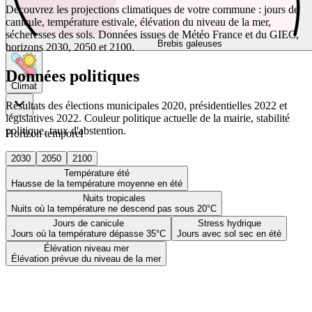
Découvrez les projections climatiques de votre commune : jours de
canicule, température estivale, élévation du niveau de la mer,
sécheresses des sols. Données issues de Météo France et du GIEC,
Brebis galeuses
horizons 2030, 2050 et 2100.
Données politiques
Climat
Résultats des élections municipales 2020, présidentielles 2022 et
législatives 2022. Couleur politique actuelle de la mairie, stabilité
politique, taux d'abstention.
Horizon temporel
2030
2050
2100
Température été
Hausse de la température moyenne en été
Nuits tropicales
Nuits où la température ne descend pas sous 20°C
Jours de canicule
Stress hydrique
Jours où la température dépasse 35°C
Jours avec sol sec en été
Élévation niveau mer
Élévation prévue du niveau de la mer