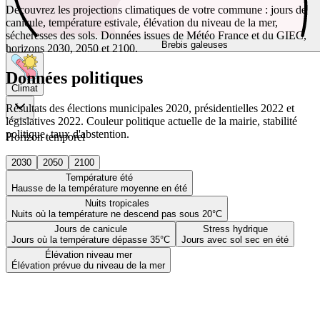
Découvrez les projections climatiques de votre commune : jours de
canicule, température estivale, élévation du niveau de la mer,
sécheresses des sols. Données issues de Météo France et du GIEC,
Brebis galeuses
horizons 2030, 2050 et 2100.
Données politiques
Climat
Résultats des élections municipales 2020, présidentielles 2022 et
législatives 2022. Couleur politique actuelle de la mairie, stabilité
politique, taux d'abstention.
Horizon temporel
2030
2050
2100
Température été
Hausse de la température moyenne en été
Nuits tropicales
Nuits où la température ne descend pas sous 20°C
Jours de canicule
Stress hydrique
Jours où la température dépasse 35°C
Jours avec sol sec en été
Élévation niveau mer
Élévation prévue du niveau de la mer