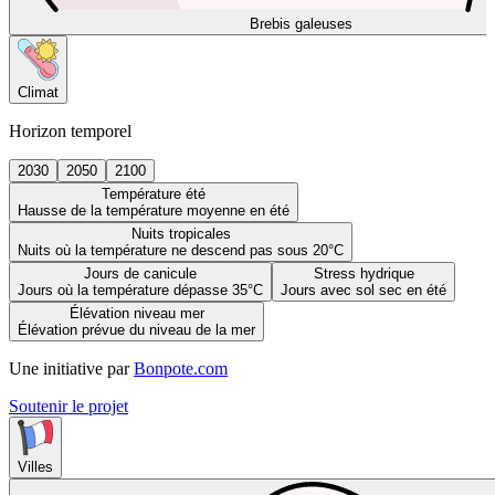
Brebis galeuses
Climat
Horizon temporel
2030
2050
2100
Température été
Hausse de la température moyenne en été
Nuits tropicales
Nuits où la température ne descend pas sous 20°C
Jours de canicule
Stress hydrique
Jours où la température dépasse 35°C
Jours avec sol sec en été
Élévation niveau mer
Élévation prévue du niveau de la mer
Une initiative par
Bonpote.com
Soutenir le projet
Villes