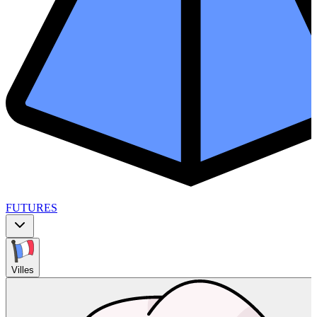
FUTURES
Villes