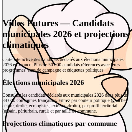
Villes Futures — Candidats
municipales 2026 et projections
climatiques
Carte interactive des candidats déclarés aux élections municipales
2026 en France. Plus de 50 000 candidats référencés avec leurs
programmes, sites de campagne et étiquettes politiques.
Élections municipales 2026
Consultez les candidats déclarés aux municipales 2026 dans plus de
34 000 communes françaises. Filtrez par couleur politique (gauche,
centre, droite, écologistes, extrême-droite), par profil territorial
(urbain, périurbain, rural) et par taille de commune.
Projections climatiques par commune