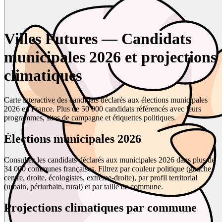
Villes Futures — Candidats
municipales 2026 et projections
climatiques
Carte interactive des candidats déclarés aux élections municipales
2026 en France. Plus de 50 000 candidats référencés avec leurs
programmes, sites de campagne et étiquettes politiques.
Élections municipales 2026
Consultez les candidats déclarés aux municipales 2026 dans plus de
34 000 communes françaises. Filtrez par couleur politique (gauche,
centre, droite, écologistes, extrême-droite), par profil territorial
(urbain, périurbain, rural) et par taille de commune.
Projections climatiques par commune