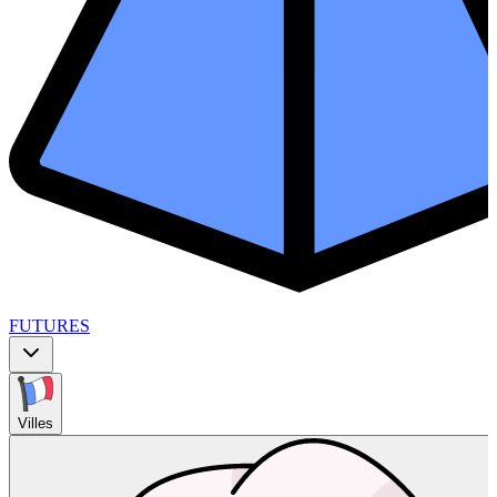
FUTURES
Villes