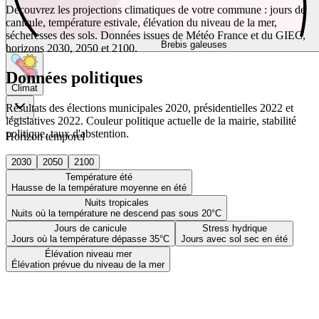
Découvrez les projections climatiques de votre commune : jours de
canicule, température estivale, élévation du niveau de la mer,
sécheresses des sols. Données issues de Météo France et du GIEC,
Brebis galeuses
horizons 2030, 2050 et 2100.
Données politiques
Climat
Résultats des élections municipales 2020, présidentielles 2022 et
législatives 2022. Couleur politique actuelle de la mairie, stabilité
politique, taux d'abstention.
Horizon temporel
2030
2050
2100
Température été
Hausse de la température moyenne en été
Nuits tropicales
Nuits où la température ne descend pas sous 20°C
Jours de canicule
Stress hydrique
Jours où la température dépasse 35°C
Jours avec sol sec en été
Élévation niveau mer
Élévation prévue du niveau de la mer