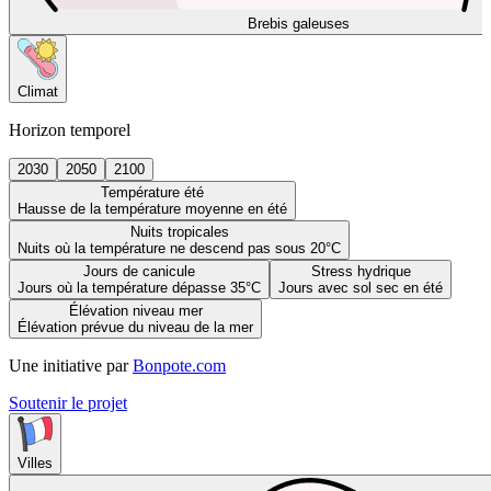
Brebis galeuses
Climat
Horizon temporel
2030
2050
2100
Température été
Hausse de la température moyenne en été
Nuits tropicales
Nuits où la température ne descend pas sous 20°C
Jours de canicule
Stress hydrique
Jours où la température dépasse 35°C
Jours avec sol sec en été
Élévation niveau mer
Élévation prévue du niveau de la mer
Une initiative par
Bonpote.com
Soutenir le projet
Villes