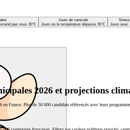
ales
Jours de canicule
Stress
descend pas sous 20°C
Jours où la température dépasse 35°C
Jours avec 
cipales 2026 et projections clim
26 en France. Plus de 50 000 candidats référencés avec leurs programmes,
00 communes françaises. Filtrez par couleur politique (gauche, centre, dr