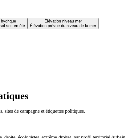
 hydrique
Élévation niveau mer
sol sec en été
Élévation prévue du niveau de la mer
atiques
 sites de campagne et étiquettes politiques.
oite, écologistes, extrême-droite), par profil territorial (urbain,