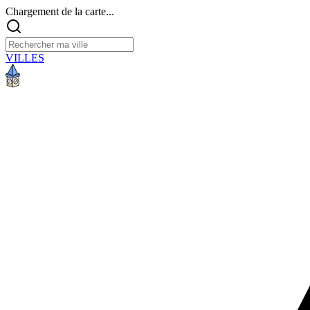
Chargement de la carte...
VILLES