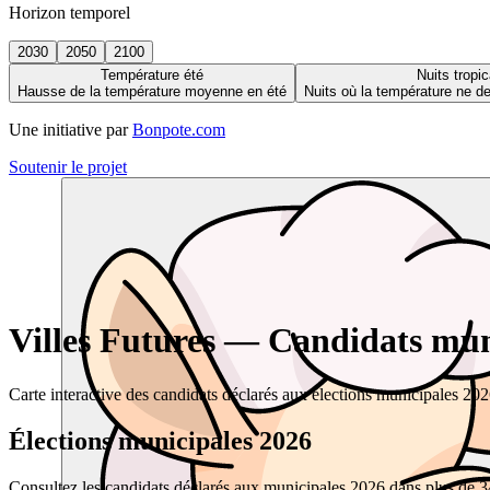
Horizon temporel
2030
2050
2100
Température été
Nuits tropic
Hausse de la température moyenne en été
Nuits où la température ne 
Une initiative par
Bonpote.com
Soutenir le projet
Villes Futures — Candidats muni
Carte interactive des candidats déclarés aux élections municipales 20
Élections municipales 2026
Consultez les candidats déclarés aux municipales 2026 dans plus de 34 0