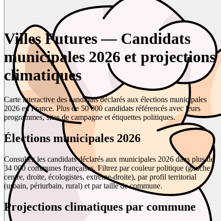
Villes Futures — Candidats
municipales 2026 et projections
climatiques
Carte interactive des candidats déclarés aux élections municipales
2026 en France. Plus de 50 000 candidats référencés avec leurs
programmes, sites de campagne et étiquettes politiques.
Élections municipales 2026
Consultez les candidats déclarés aux municipales 2026 dans plus de
34 000 communes françaises. Filtrez par couleur politique (gauche,
centre, droite, écologistes, extrême-droite), par profil territorial
(urbain, périurbain, rural) et par taille de commune.
Projections climatiques par commune