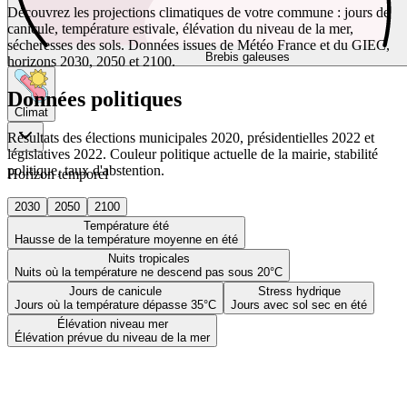
Découvrez les projections climatiques de votre commune : jours de
canicule, température estivale, élévation du niveau de la mer,
sécheresses des sols. Données issues de Météo France et du GIEC,
Brebis galeuses
horizons 2030, 2050 et 2100.
Données politiques
Climat
Résultats des élections municipales 2020, présidentielles 2022 et
législatives 2022. Couleur politique actuelle de la mairie, stabilité
politique, taux d'abstention.
Horizon temporel
2030
2050
2100
Température été
Hausse de la température moyenne en été
Nuits tropicales
Nuits où la température ne descend pas sous 20°C
Jours de canicule
Stress hydrique
Jours où la température dépasse 35°C
Jours avec sol sec en été
Élévation niveau mer
Élévation prévue du niveau de la mer