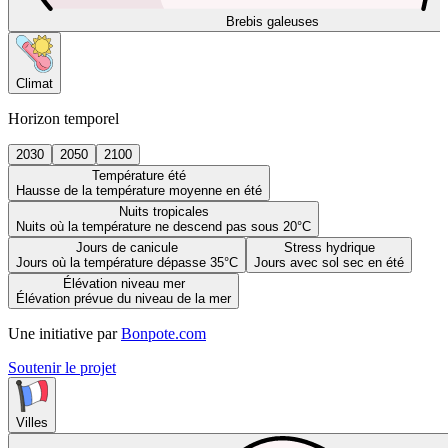
Brebis galeuses
Climat
Horizon temporel
2030
2050
2100
Température été
Hausse de la température moyenne en été
Nuits tropicales
Nuits où la température ne descend pas sous 20°C
Jours de canicule
Stress hydrique
Jours où la température dépasse 35°C
Jours avec sol sec en été
Élévation niveau mer
Élévation prévue du niveau de la mer
Une initiative par
Bonpote.com
Soutenir le projet
Villes