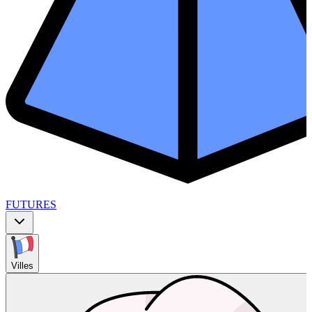
FUTURES
Villes