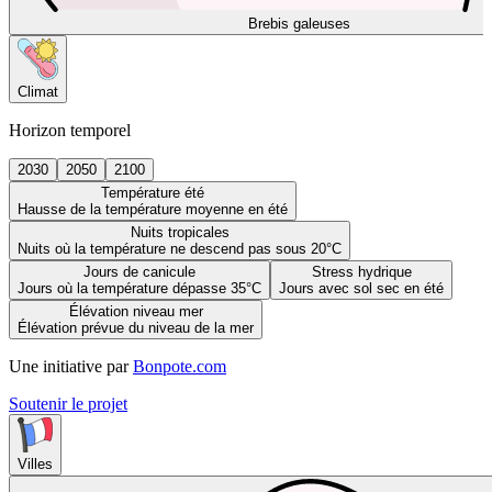
Brebis galeuses
Climat
Horizon temporel
2030
2050
2100
Température été
Hausse de la température moyenne en été
Nuits tropicales
Nuits où la température ne descend pas sous 20°C
Jours de canicule
Stress hydrique
Jours où la température dépasse 35°C
Jours avec sol sec en été
Élévation niveau mer
Élévation prévue du niveau de la mer
Une initiative par
Bonpote.com
Soutenir le projet
Villes