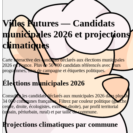
Villes Futures — Candidats
municipales 2026 et projections
climatiques
Carte interactive des candidats déclarés aux élections municipales
2026 en France. Plus de 50 000 candidats référencés avec leurs
programmes, sites de campagne et étiquettes politiques.
Élections municipales 2026
Consultez les candidats déclarés aux municipales 2026 dans plus de
34 000 communes françaises. Filtrez par couleur politique (gauche,
centre, droite, écologistes, extrême-droite), par profil territorial
(urbain, périurbain, rural) et par taille de commune.
Projections climatiques par commune