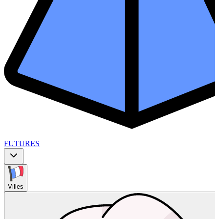
FUTURES
Villes