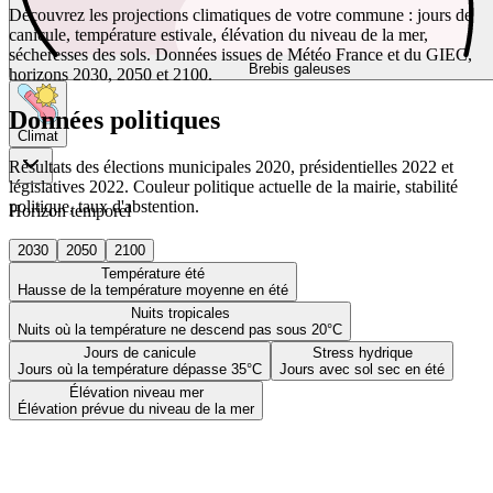
Découvrez les projections climatiques de votre commune : jours de
canicule, température estivale, élévation du niveau de la mer,
sécheresses des sols. Données issues de Météo France et du GIEC,
Brebis galeuses
horizons 2030, 2050 et 2100.
Données politiques
Climat
Résultats des élections municipales 2020, présidentielles 2022 et
législatives 2022. Couleur politique actuelle de la mairie, stabilité
politique, taux d'abstention.
Horizon temporel
2030
2050
2100
Température été
Hausse de la température moyenne en été
Nuits tropicales
Nuits où la température ne descend pas sous 20°C
Jours de canicule
Stress hydrique
Jours où la température dépasse 35°C
Jours avec sol sec en été
Élévation niveau mer
Élévation prévue du niveau de la mer