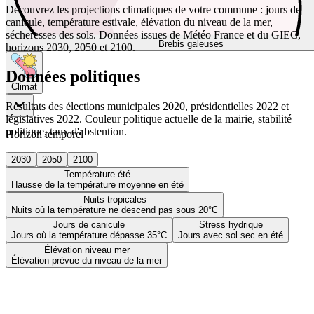
Découvrez les projections climatiques de votre commune : jours de
canicule, température estivale, élévation du niveau de la mer,
sécheresses des sols. Données issues de Météo France et du GIEC,
Brebis galeuses
horizons 2030, 2050 et 2100.
Données politiques
Climat
Résultats des élections municipales 2020, présidentielles 2022 et
législatives 2022. Couleur politique actuelle de la mairie, stabilité
politique, taux d'abstention.
Horizon temporel
2030
2050
2100
Température été
Hausse de la température moyenne en été
Nuits tropicales
Nuits où la température ne descend pas sous 20°C
Jours de canicule
Stress hydrique
Jours où la température dépasse 35°C
Jours avec sol sec en été
Élévation niveau mer
Élévation prévue du niveau de la mer