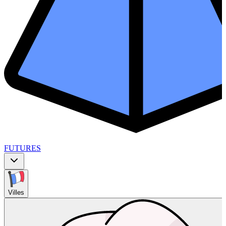
FUTURES
Villes