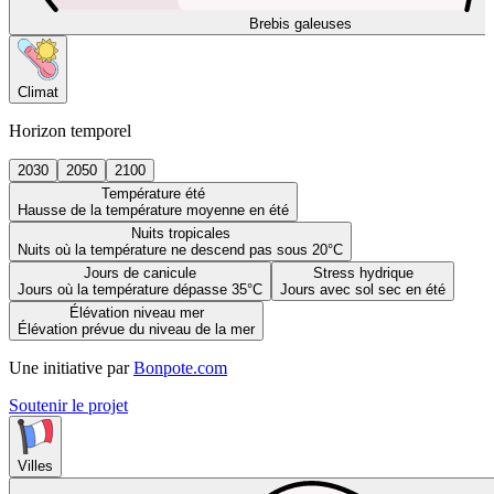
Brebis galeuses
Climat
Horizon temporel
2030
2050
2100
Température été
Hausse de la température moyenne en été
Nuits tropicales
Nuits où la température ne descend pas sous 20°C
Jours de canicule
Stress hydrique
Jours où la température dépasse 35°C
Jours avec sol sec en été
Élévation niveau mer
Élévation prévue du niveau de la mer
Une initiative par
Bonpote.com
Soutenir le projet
Villes