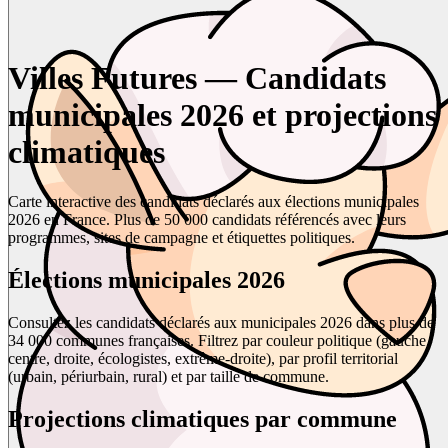
Villes Futures — Candidats
municipales 2026 et projections
climatiques
Carte interactive des candidats déclarés aux élections municipales
2026 en France. Plus de 50 000 candidats référencés avec leurs
programmes, sites de campagne et étiquettes politiques.
Élections municipales 2026
Consultez les candidats déclarés aux municipales 2026 dans plus de
34 000 communes françaises. Filtrez par couleur politique (gauche,
centre, droite, écologistes, extrême-droite), par profil territorial
(urbain, périurbain, rural) et par taille de commune.
Projections climatiques par commune