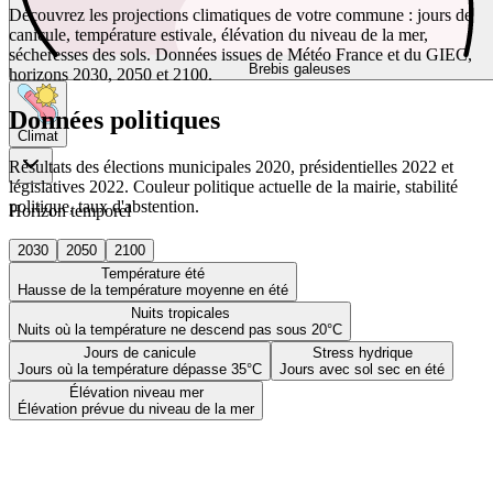
Découvrez les projections climatiques de votre commune : jours de
canicule, température estivale, élévation du niveau de la mer,
sécheresses des sols. Données issues de Météo France et du GIEC,
Brebis galeuses
horizons 2030, 2050 et 2100.
Données politiques
Climat
Résultats des élections municipales 2020, présidentielles 2022 et
législatives 2022. Couleur politique actuelle de la mairie, stabilité
politique, taux d'abstention.
Horizon temporel
2030
2050
2100
Température été
Hausse de la température moyenne en été
Nuits tropicales
Nuits où la température ne descend pas sous 20°C
Jours de canicule
Stress hydrique
Jours où la température dépasse 35°C
Jours avec sol sec en été
Élévation niveau mer
Élévation prévue du niveau de la mer