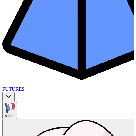
FUTURES
Villes