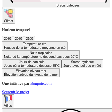
Brebis galeuses
Climat
Horizon temporel
2030
2050
2100
Température été
Hausse de la température moyenne en été
Nuits tropicales
Nuits où la température ne descend pas sous 20°C
Jours de canicule
Stress hydrique
Jours où la température dépasse 35°C
Jours avec sol sec en été
Élévation niveau mer
Élévation prévue du niveau de la mer
Une initiative par
Bonpote.com
Soutenir le projet
Villes