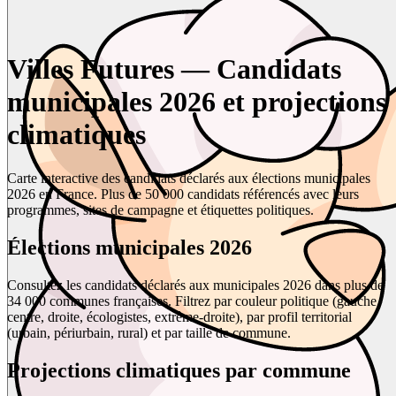
Villes Futures — Candidats
municipales 2026 et projections
climatiques
Carte interactive des candidats déclarés aux élections municipales
2026 en France. Plus de 50 000 candidats référencés avec leurs
programmes, sites de campagne et étiquettes politiques.
Élections municipales 2026
Consultez les candidats déclarés aux municipales 2026 dans plus de
34 000 communes françaises. Filtrez par couleur politique (gauche,
centre, droite, écologistes, extrême-droite), par profil territorial
(urbain, périurbain, rural) et par taille de commune.
Projections climatiques par commune