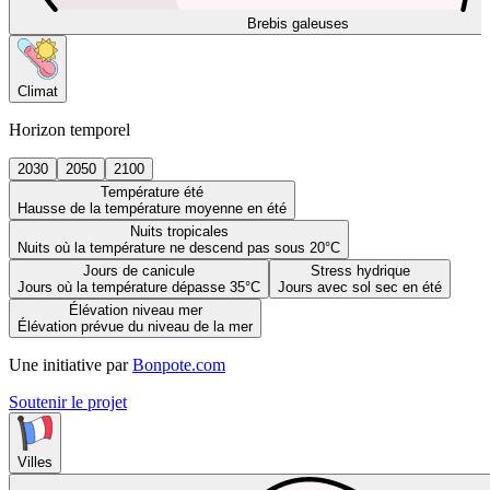
Brebis galeuses
Climat
Horizon temporel
2030
2050
2100
Température été
Hausse de la température moyenne en été
Nuits tropicales
Nuits où la température ne descend pas sous 20°C
Jours de canicule
Stress hydrique
Jours où la température dépasse 35°C
Jours avec sol sec en été
Élévation niveau mer
Élévation prévue du niveau de la mer
Une initiative par
Bonpote.com
Soutenir le projet
Villes