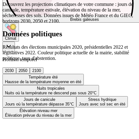
Découvrez les projections climatiques de votre commune : jours de
canicule, température estivale, élévation du niveau de la mer,
sécheresses des sols. Données issues de Météo France et du GIEC,
Brebis galeuses
horizons 2030, 2050 et 2100.
Données politiques
Climat
Résultats des élections municipales 2020, présidentielles 2022 et
législatives 2022. Couleur politique actuelle de la mairie, stabilité
politique, taux d'abstention.
Horizon temporel
2030
2050
2100
Température été
Hausse de la température moyenne en été
Nuits tropicales
Nuits où la température ne descend pas sous 20°C
Jours de canicule
Stress hydrique
Jours où la température dépasse 35°C
Jours avec sol sec en été
Élévation niveau mer
Élévation prévue du niveau de la mer