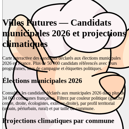
Villes Futures — Candidats
municipales 2026 et projections
climatiques
Carte interactive des candidats déclarés aux élections municipales
2026 en France. Plus de 50 000 candidats référencés avec leurs
programmes, sites de campagne et étiquettes politiques.
Élections municipales 2026
Consultez les candidats déclarés aux municipales 2026 dans plus de
34 000 communes françaises. Filtrez par couleur politique (gauche,
centre, droite, écologistes, extrême-droite), par profil territorial
(urbain, périurbain, rural) et par taille de commune.
Projections climatiques par commune