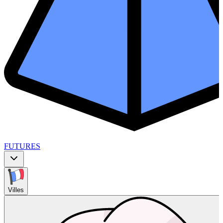
FUTURES
Villes