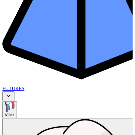
FUTURES
Villes