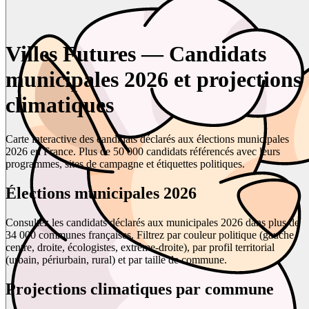
Villes Futures — Candidats
municipales 2026 et projections
climatiques
Carte interactive des candidats déclarés aux élections municipales
2026 en France. Plus de 50 000 candidats référencés avec leurs
programmes, sites de campagne et étiquettes politiques.
Élections municipales 2026
Consultez les candidats déclarés aux municipales 2026 dans plus de
34 000 communes françaises. Filtrez par couleur politique (gauche,
centre, droite, écologistes, extrême-droite), par profil territorial
(urbain, périurbain, rural) et par taille de commune.
Projections climatiques par commune