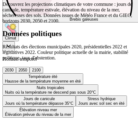
Découvrez les projections climatiques de votre commune : jours de
canicule, température estivale, élévation du niveau de la mer,
sécheresses des sols. Données issues de Météo France et du GIEC,
Brebis galeuses
horizons 2030, 2050 et 2100.
Données politiques
Climat
Résultats des élections municipales 2020, présidentielles 2022 et
législatives 2022. Couleur politique actuelle de la mairie, stabilité
politique, taux d'abstention.
Horizon temporel
2030
2050
2100
Température été
Hausse de la température moyenne en été
Nuits tropicales
Nuits où la température ne descend pas sous 20°C
Jours de canicule
Stress hydrique
Jours où la température dépasse 35°C
Jours avec sol sec en été
Élévation niveau mer
Élévation prévue du niveau de la mer