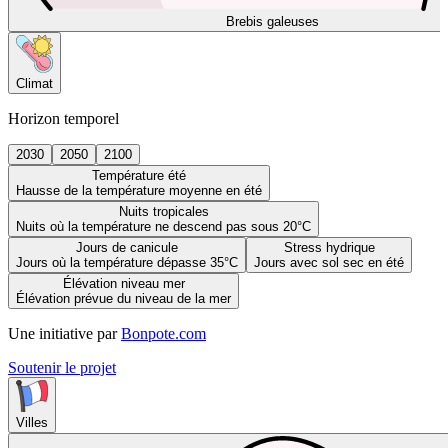
Brebis galeuses
Climat
Horizon temporel
2030
2050
2100
Température été
Hausse de la température moyenne en été
Nuits tropicales
Nuits où la température ne descend pas sous 20°C
Jours de canicule
Stress hydrique
Jours où la température dépasse 35°C
Jours avec sol sec en été
Élévation niveau mer
Élévation prévue du niveau de la mer
Une initiative par
Bonpote.com
Soutenir le projet
Villes