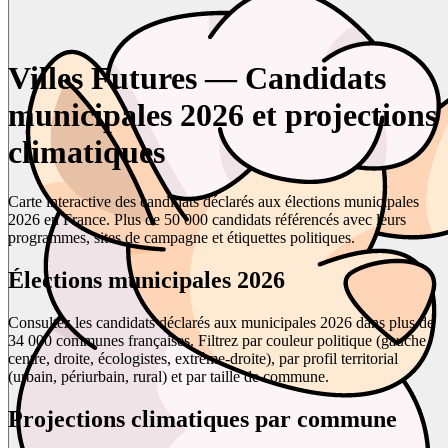
Villes Futures — Candidats
municipales 2026 et projections
climatiques
Carte interactive des candidats déclarés aux élections municipales
2026 en France. Plus de 50 000 candidats référencés avec leurs
programmes, sites de campagne et étiquettes politiques.
Élections municipales 2026
Consultez les candidats déclarés aux municipales 2026 dans plus de
34 000 communes françaises. Filtrez par couleur politique (gauche,
centre, droite, écologistes, extrême-droite), par profil territorial
(urbain, périurbain, rural) et par taille de commune.
Projections climatiques par commune