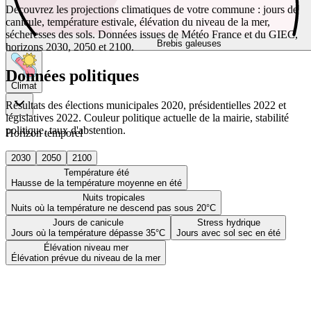
Découvrez les projections climatiques de votre commune : jours de
canicule, température estivale, élévation du niveau de la mer,
sécheresses des sols. Données issues de Météo France et du GIEC,
Brebis galeuses
horizons 2030, 2050 et 2100.
Données politiques
Climat
Résultats des élections municipales 2020, présidentielles 2022 et
législatives 2022. Couleur politique actuelle de la mairie, stabilité
politique, taux d'abstention.
Horizon temporel
2030
2050
2100
Température été
Hausse de la température moyenne en été
Nuits tropicales
Nuits où la température ne descend pas sous 20°C
Jours de canicule
Stress hydrique
Jours où la température dépasse 35°C
Jours avec sol sec en été
Élévation niveau mer
Élévation prévue du niveau de la mer