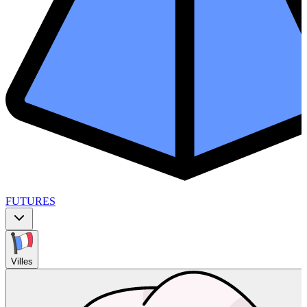
FUTURES
Villes