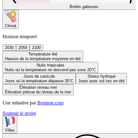
Brebis galeuses
Climat
Horizon temporel
2030
2050
2100
Température été
Hausse de la température moyenne en été
Nuits tropicales
Nuits où la température ne descend pas sous 20°C
Jours de canicule
Stress hydrique
Jours où la température dépasse 35°C
Jours avec sol sec en été
Élévation niveau mer
Élévation prévue du niveau de la mer
Une initiative par
Bonpote.com
Soutenir le projet
Villes