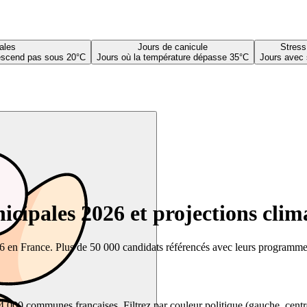
ales
Jours de canicule
Stress
descend pas sous 20°C
Jours où la température dépasse 35°C
Jours avec 
cipales 2026 et projections clim
26 en France. Plus de 50 000 candidats référencés avec leurs programmes,
00 communes françaises. Filtrez par couleur politique (gauche, centre, dr