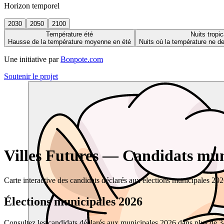
Horizon temporel
2030
2050
2100
Température été
Nuits tropic
Hausse de la température moyenne en été
Nuits où la température ne 
Une initiative par
Bonpote.com
Soutenir le projet
Villes Futures — Candidats muni
Carte interactive des candidats déclarés aux élections municipales 20
Élections municipales 2026
Consultez les candidats déclarés aux municipales 2026 dans plus de 34 0