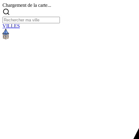
Chargement de la carte...
VILLES