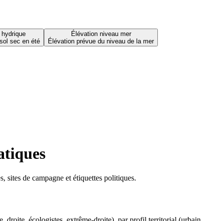
 hydrique
Élévation niveau mer
sol sec en été
Élévation prévue du niveau de la mer
atiques
 sites de campagne et étiquettes politiques.
oite, écologistes, extrême-droite), par profil territorial (urbain,