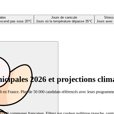
ales
Jours de canicule
Stress
descend pas sous 20°C
Jours où la température dépasse 35°C
Jours avec 
cipales 2026 et projections clim
26 en France. Plus de 50 000 candidats référencés avec leurs programmes,
00 communes françaises. Filtrez par couleur politique (gauche, centre, dr