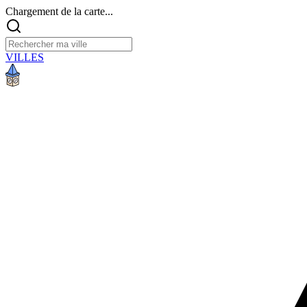
Chargement de la carte...
VILLES