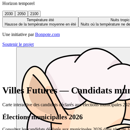
Horizon temporel
2030
2050
2100
Température été
Nuits tropic
Hausse de la température moyenne en été
Nuits où la température ne 
Une initiative par
Bonpote.com
Soutenir le projet
Villes Futures — Candidats muni
Carte interactive des candidats déclarés aux élections municipales 20
Élections municipales 2026
Consultez les candidats déclarés aux municipales 2026 dans plus de 34 0