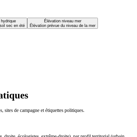
 hydrique
Élévation niveau mer
sol sec en été
Élévation prévue du niveau de la mer
atiques
 sites de campagne et étiquettes politiques.
oite, écologistes, extrême-droite), par profil territorial (urbain,