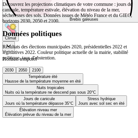
Découvrez les projections climatiques de votre commune : jours de
canicule, température estivale, élévation du niveau de la mer,
sécheresses des sols. Données issues de Météo France et du GIEC,
Brebis galeuses
horizons 2030, 2050 et 2100.
Données politiques
Climat
Résultats des élections municipales 2020, présidentielles 2022 et
législatives 2022. Couleur politique actuelle de la mairie, stabilité
politique, taux d'abstention.
Horizon temporel
2030
2050
2100
Température été
Hausse de la température moyenne en été
Nuits tropicales
Nuits où la température ne descend pas sous 20°C
Jours de canicule
Stress hydrique
Jours où la température dépasse 35°C
Jours avec sol sec en été
Élévation niveau mer
Élévation prévue du niveau de la mer