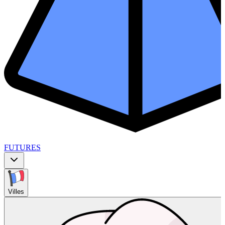
FUTURES
Villes