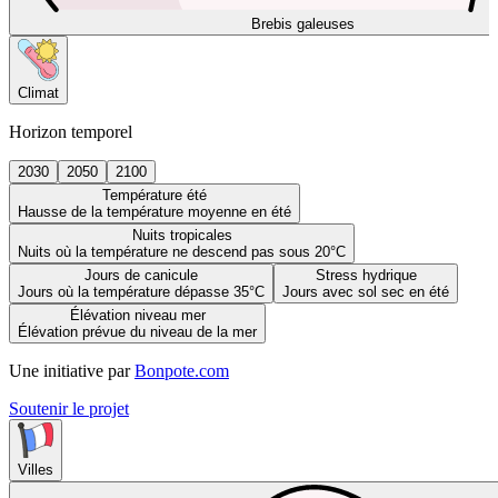
Brebis galeuses
Climat
Horizon temporel
2030
2050
2100
Température été
Hausse de la température moyenne en été
Nuits tropicales
Nuits où la température ne descend pas sous 20°C
Jours de canicule
Stress hydrique
Jours où la température dépasse 35°C
Jours avec sol sec en été
Élévation niveau mer
Élévation prévue du niveau de la mer
Une initiative par
Bonpote.com
Soutenir le projet
Villes