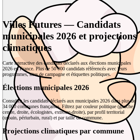
Villes Futures — Candidats
municipales 2026 et projections
climatiques
Carte interactive des candidats déclarés aux élections municipales
2026 en France. Plus de 50 000 candidats référencés avec leurs
programmes, sites de campagne et étiquettes politiques.
Élections municipales 2026
Consultez les candidats déclarés aux municipales 2026 dans plus de
34 000 communes françaises. Filtrez par couleur politique (gauche,
centre, droite, écologistes, extrême-droite), par profil territorial
(urbain, périurbain, rural) et par taille de commune.
Projections climatiques par commune