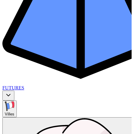
FUTURES
Villes