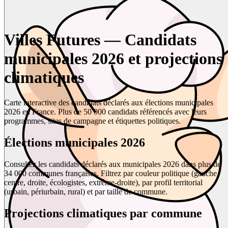
Villes Futures — Candidats
municipales 2026 et projections
climatiques
Carte interactive des candidats déclarés aux élections municipales
2026 en France. Plus de 50 000 candidats référencés avec leurs
programmes, sites de campagne et étiquettes politiques.
Élections municipales 2026
Consultez les candidats déclarés aux municipales 2026 dans plus de
34 000 communes françaises. Filtrez par couleur politique (gauche,
centre, droite, écologistes, extrême-droite), par profil territorial
(urbain, périurbain, rural) et par taille de commune.
Projections climatiques par commune