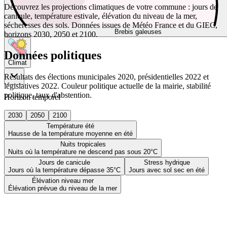
Découvrez les projections climatiques de votre commune : jours de
canicule, température estivale, élévation du niveau de la mer,
sécheresses des sols. Données issues de Météo France et du GIEC,
Brebis galeuses
horizons 2030, 2050 et 2100.
Données politiques
Climat
Résultats des élections municipales 2020, présidentielles 2022 et
législatives 2022. Couleur politique actuelle de la mairie, stabilité
politique, taux d'abstention.
Horizon temporel
2030
2050
2100
Température été
Hausse de la température moyenne en été
Nuits tropicales
Nuits où la température ne descend pas sous 20°C
Jours de canicule
Stress hydrique
Jours où la température dépasse 35°C
Jours avec sol sec en été
Élévation niveau mer
Élévation prévue du niveau de la mer