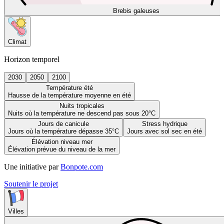
Brebis galeuses
Climat
Horizon temporel
2030
2050
2100
Température été
Hausse de la température moyenne en été
Nuits tropicales
Nuits où la température ne descend pas sous 20°C
Jours de canicule
Stress hydrique
Jours où la température dépasse 35°C
Jours avec sol sec en été
Élévation niveau mer
Élévation prévue du niveau de la mer
Une initiative par
Bonpote.com
Soutenir le projet
Villes