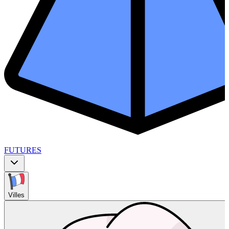
FUTURES
Villes