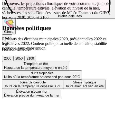
Découvrez les projections climatiques de votre commune : jours de
canicule, température estivale, élévation du niveau de la mer,
sécheresses des sols. Données issues de Météo France et du GIEC,
Brebis galeuses
horizons 2030, 2050 et 2100.
Données politiques
Climat
Résultats des élections municipales 2020, présidentielles 2022 et
législatives 2022. Couleur politique actuelle de la mairie, stabilité
politique, taux d'abstention.
Horizon temporel
2030
2050
2100
Température été
Hausse de la température moyenne en été
Nuits tropicales
Nuits où la température ne descend pas sous 20°C
Jours de canicule
Stress hydrique
Jours où la température dépasse 35°C
Jours avec sol sec en été
Élévation niveau mer
Élévation prévue du niveau de la mer