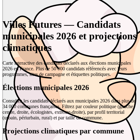
Villes Futures — Candidats
municipales 2026 et projections
climatiques
Carte interactive des candidats déclarés aux élections municipales
2026 en France. Plus de 50 000 candidats référencés avec leurs
programmes, sites de campagne et étiquettes politiques.
Élections municipales 2026
Consultez les candidats déclarés aux municipales 2026 dans plus de
34 000 communes françaises. Filtrez par couleur politique (gauche,
centre, droite, écologistes, extrême-droite), par profil territorial
(urbain, périurbain, rural) et par taille de commune.
Projections climatiques par commune