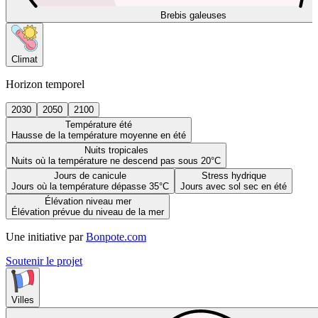
Brebis galeuses
Climat
Horizon temporel
2030
2050
2100
Température été
Hausse de la température moyenne en été
Nuits tropicales
Nuits où la température ne descend pas sous 20°C
Jours de canicule
Stress hydrique
Jours où la température dépasse 35°C
Jours avec sol sec en été
Élévation niveau mer
Élévation prévue du niveau de la mer
Une initiative par
Bonpote.com
Soutenir le projet
Villes