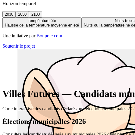
Horizon temporel
2030
2050
2100
Température été
Nuits tropic
Hausse de la température moyenne en été
Nuits où la température ne 
Une initiative par
Bonpote.com
Soutenir le projet
Villes Futures — Candidats muni
Carte interactive des candidats déclarés aux élections municipales 20
Élections municipales 2026
Consultez les candidats déclarés aux municipales 2026 dans plus de 34 0