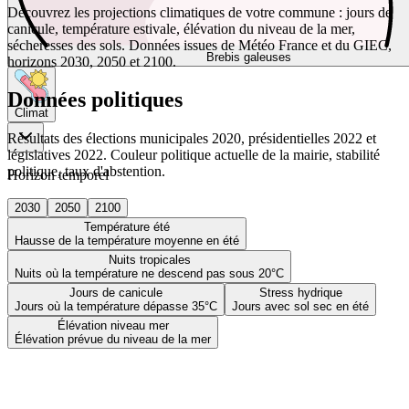
Découvrez les projections climatiques de votre commune : jours de
canicule, température estivale, élévation du niveau de la mer,
sécheresses des sols. Données issues de Météo France et du GIEC,
Brebis galeuses
horizons 2030, 2050 et 2100.
Données politiques
Climat
Résultats des élections municipales 2020, présidentielles 2022 et
législatives 2022. Couleur politique actuelle de la mairie, stabilité
politique, taux d'abstention.
Horizon temporel
2030
2050
2100
Température été
Hausse de la température moyenne en été
Nuits tropicales
Nuits où la température ne descend pas sous 20°C
Jours de canicule
Stress hydrique
Jours où la température dépasse 35°C
Jours avec sol sec en été
Élévation niveau mer
Élévation prévue du niveau de la mer