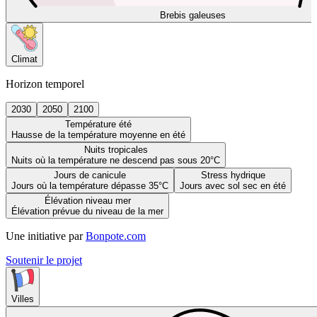
Brebis galeuses
Climat
Horizon temporel
2030
2050
2100
Température été
Hausse de la température moyenne en été
Nuits tropicales
Nuits où la température ne descend pas sous 20°C
Jours de canicule
Stress hydrique
Jours où la température dépasse 35°C
Jours avec sol sec en été
Élévation niveau mer
Élévation prévue du niveau de la mer
Une initiative par
Bonpote.com
Soutenir le projet
Villes