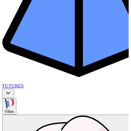
FUTURES
Villes