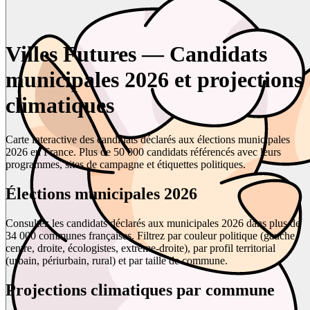
Villes Futures — Candidats
municipales 2026 et projections
climatiques
Carte interactive des candidats déclarés aux élections municipales
2026 en France. Plus de 50 000 candidats référencés avec leurs
programmes, sites de campagne et étiquettes politiques.
Élections municipales 2026
Consultez les candidats déclarés aux municipales 2026 dans plus de
34 000 communes françaises. Filtrez par couleur politique (gauche,
centre, droite, écologistes, extrême-droite), par profil territorial
(urbain, périurbain, rural) et par taille de commune.
Projections climatiques par commune