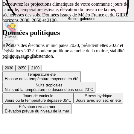
Découvrez les projections climatiques de votre commune : jours de
canicule, température estivale, élévation du niveau de la mer,
sécheresses des sols. Données issues de Météo France et du GIEC,
Brebis galeuses
horizons 2030, 2050 et 2100.
Données politiques
Climat
Résultats des élections municipales 2020, présidentielles 2022 et
législatives 2022. Couleur politique actuelle de la mairie, stabilité
politique, taux d'abstention.
Horizon temporel
2030
2050
2100
Température été
Hausse de la température moyenne en été
Nuits tropicales
Nuits où la température ne descend pas sous 20°C
Jours de canicule
Stress hydrique
Jours où la température dépasse 35°C
Jours avec sol sec en été
Élévation niveau mer
Élévation prévue du niveau de la mer