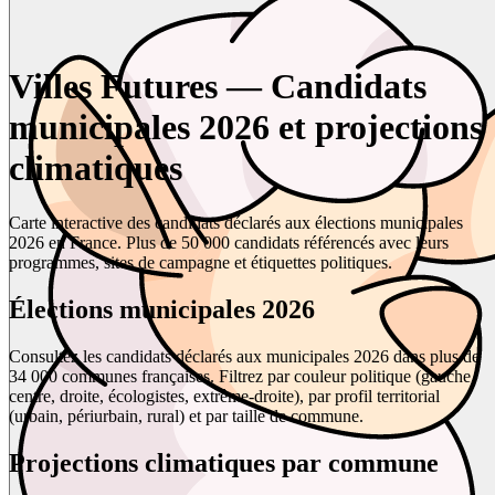
Villes Futures — Candidats
municipales 2026 et projections
climatiques
Carte interactive des candidats déclarés aux élections municipales
2026 en France. Plus de 50 000 candidats référencés avec leurs
programmes, sites de campagne et étiquettes politiques.
Élections municipales 2026
Consultez les candidats déclarés aux municipales 2026 dans plus de
34 000 communes françaises. Filtrez par couleur politique (gauche,
centre, droite, écologistes, extrême-droite), par profil territorial
(urbain, périurbain, rural) et par taille de commune.
Projections climatiques par commune