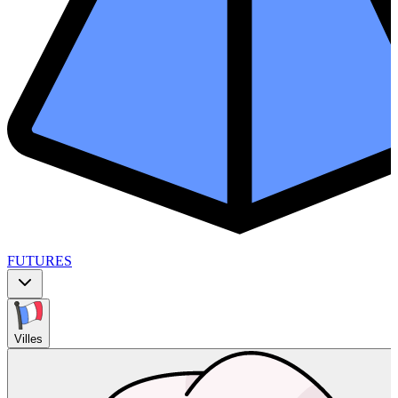
FUTURES
Villes