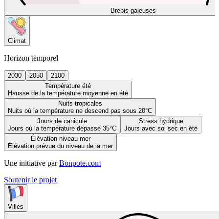
Brebis galeuses
Climat
Horizon temporel
2030
2050
2100
Température été
Hausse de la température moyenne en été
Nuits tropicales
Nuits où la température ne descend pas sous 20°C
Jours de canicule
Stress hydrique
Jours où la température dépasse 35°C
Jours avec sol sec en été
Élévation niveau mer
Élévation prévue du niveau de la mer
Une initiative par
Bonpote.com
Soutenir le projet
Villes