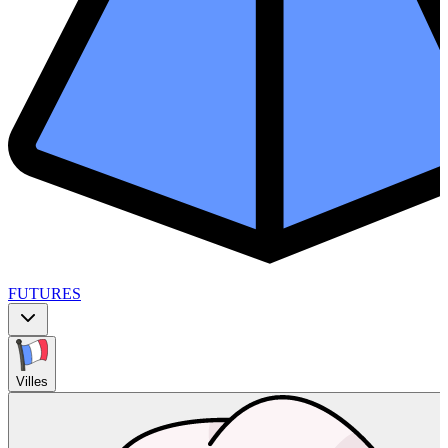
FUTURES
Villes