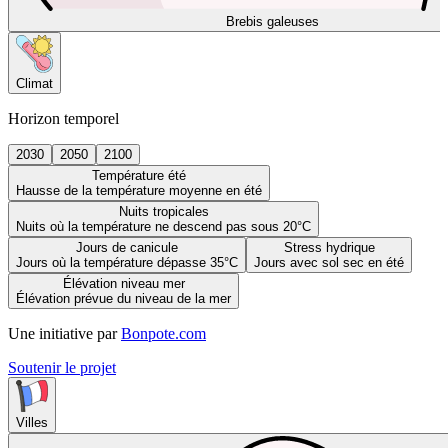
Brebis galeuses
Climat
Horizon temporel
2030
2050
2100
Température été
Hausse de la température moyenne en été
Nuits tropicales
Nuits où la température ne descend pas sous 20°C
Jours de canicule
Stress hydrique
Jours où la température dépasse 35°C
Jours avec sol sec en été
Élévation niveau mer
Élévation prévue du niveau de la mer
Une initiative par
Bonpote.com
Soutenir le projet
Villes