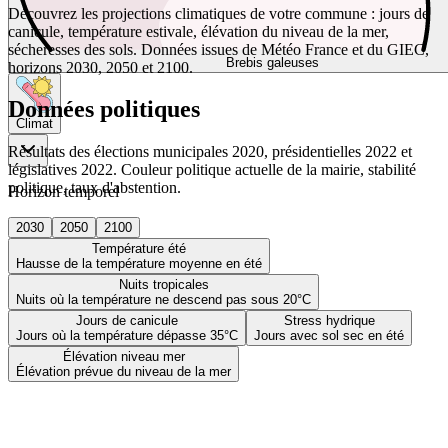
Découvrez les projections climatiques de votre commune : jours de
canicule, température estivale, élévation du niveau de la mer,
sécheresses des sols. Données issues de Météo France et du GIEC,
Brebis galeuses
horizons 2030, 2050 et 2100.
Données politiques
Climat
Résultats des élections municipales 2020, présidentielles 2022 et
législatives 2022. Couleur politique actuelle de la mairie, stabilité
politique, taux d'abstention.
Horizon temporel
2030
2050
2100
Température été
Hausse de la température moyenne en été
Nuits tropicales
Nuits où la température ne descend pas sous 20°C
Jours de canicule
Stress hydrique
Jours où la température dépasse 35°C
Jours avec sol sec en été
Élévation niveau mer
Élévation prévue du niveau de la mer