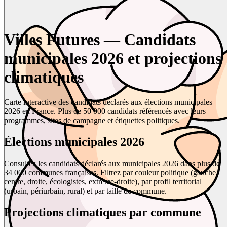
Villes Futures — Candidats
municipales 2026 et projections
climatiques
Carte interactive des candidats déclarés aux élections municipales
2026 en France. Plus de 50 000 candidats référencés avec leurs
programmes, sites de campagne et étiquettes politiques.
Élections municipales 2026
Consultez les candidats déclarés aux municipales 2026 dans plus de
34 000 communes françaises. Filtrez par couleur politique (gauche,
centre, droite, écologistes, extrême-droite), par profil territorial
(urbain, périurbain, rural) et par taille de commune.
Projections climatiques par commune