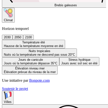
Brebis galeuses
Climat
Horizon temporel
2030
2050
2100
Température été
Hausse de la température moyenne en été
Nuits tropicales
Nuits où la température ne descend pas sous 20°C
Jours de canicule
Stress hydrique
Jours où la température dépasse 35°C
Jours avec sol sec en été
Élévation niveau mer
Élévation prévue du niveau de la mer
Une initiative par
Bonpote.com
Soutenir le projet
Villes