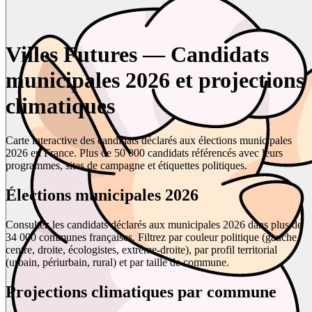
Villes Futures — Candidats
municipales 2026 et projections
climatiques
Carte interactive des candidats déclarés aux élections municipales
2026 en France. Plus de 50 000 candidats référencés avec leurs
programmes, sites de campagne et étiquettes politiques.
Élections municipales 2026
Consultez les candidats déclarés aux municipales 2026 dans plus de
34 000 communes françaises. Filtrez par couleur politique (gauche,
centre, droite, écologistes, extrême-droite), par profil territorial
(urbain, périurbain, rural) et par taille de commune.
Projections climatiques par commune