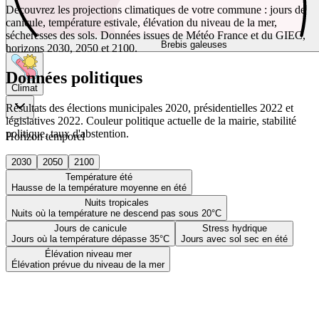
Découvrez les projections climatiques de votre commune : jours de
canicule, température estivale, élévation du niveau de la mer,
sécheresses des sols. Données issues de Météo France et du GIEC,
Brebis galeuses
horizons 2030, 2050 et 2100.
Données politiques
Climat
Résultats des élections municipales 2020, présidentielles 2022 et
législatives 2022. Couleur politique actuelle de la mairie, stabilité
politique, taux d'abstention.
Horizon temporel
2030
2050
2100
Température été
Hausse de la température moyenne en été
Nuits tropicales
Nuits où la température ne descend pas sous 20°C
Jours de canicule
Stress hydrique
Jours où la température dépasse 35°C
Jours avec sol sec en été
Élévation niveau mer
Élévation prévue du niveau de la mer