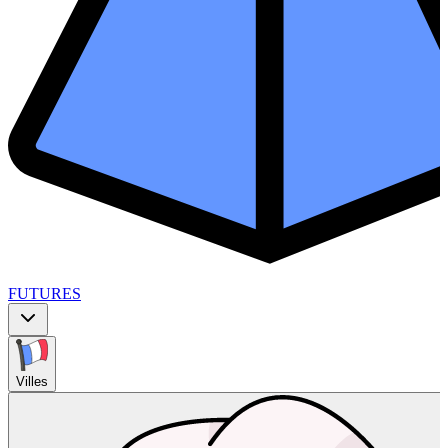
FUTURES
Villes