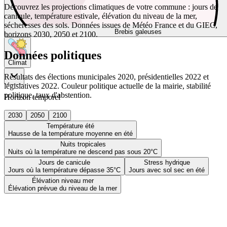
Découvrez les projections climatiques de votre commune : jours de
canicule, température estivale, élévation du niveau de la mer,
sécheresses des sols. Données issues de Météo France et du GIEC,
Brebis galeuses
horizons 2030, 2050 et 2100.
Données politiques
Climat
Résultats des élections municipales 2020, présidentielles 2022 et
législatives 2022. Couleur politique actuelle de la mairie, stabilité
politique, taux d'abstention.
Horizon temporel
2030
2050
2100
Température été
Hausse de la température moyenne en été
Nuits tropicales
Nuits où la température ne descend pas sous 20°C
Jours de canicule
Stress hydrique
Jours où la température dépasse 35°C
Jours avec sol sec en été
Élévation niveau mer
Élévation prévue du niveau de la mer