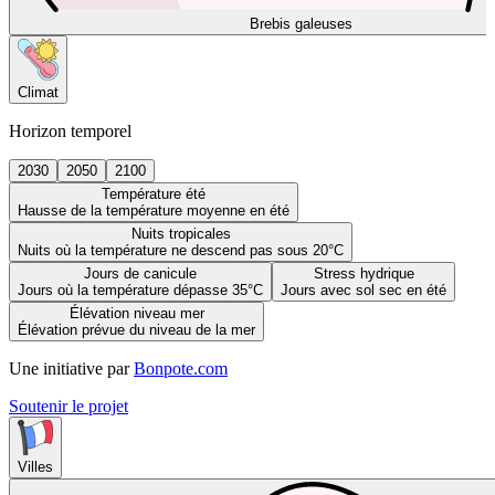
Brebis galeuses
Climat
Horizon temporel
2030
2050
2100
Température été
Hausse de la température moyenne en été
Nuits tropicales
Nuits où la température ne descend pas sous 20°C
Jours de canicule
Stress hydrique
Jours où la température dépasse 35°C
Jours avec sol sec en été
Élévation niveau mer
Élévation prévue du niveau de la mer
Une initiative par
Bonpote.com
Soutenir le projet
Villes