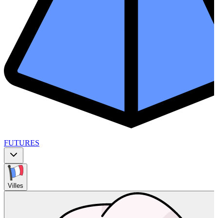
FUTURES
Villes