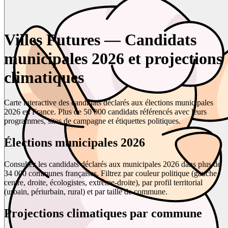
Villes Futures — Candidats
municipales 2026 et projections
climatiques
Carte interactive des candidats déclarés aux élections municipales
2026 en France. Plus de 50 000 candidats référencés avec leurs
programmes, sites de campagne et étiquettes politiques.
Élections municipales 2026
Consultez les candidats déclarés aux municipales 2026 dans plus de
34 000 communes françaises. Filtrez par couleur politique (gauche,
centre, droite, écologistes, extrême-droite), par profil territorial
(urbain, périurbain, rural) et par taille de commune.
Projections climatiques par commune