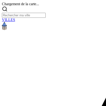
Chargement de la carte...
VILLES