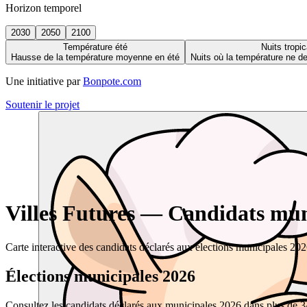
Horizon temporel
2030
2050
2100
Température été
Nuits tropic
Hausse de la température moyenne en été
Nuits où la température ne 
Une initiative par
Bonpote.com
Soutenir le projet
Villes Futures — Candidats muni
Carte interactive des candidats déclarés aux élections municipales 20
Élections municipales 2026
Consultez les candidats déclarés aux municipales 2026 dans plus de 34 0