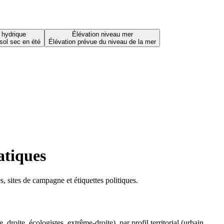
 hydrique
Élévation niveau mer
sol sec en été
Élévation prévue du niveau de la mer
atiques
 sites de campagne et étiquettes politiques.
oite, écologistes, extrême-droite), par profil territorial (urbain,