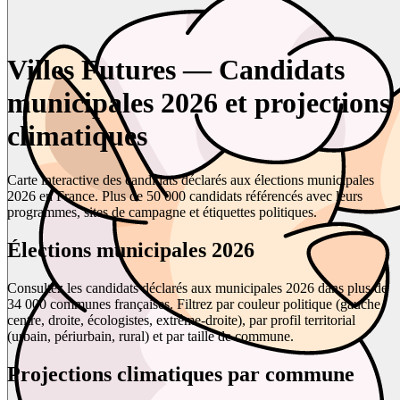
Villes Futures — Candidats
municipales 2026 et projections
climatiques
Carte interactive des candidats déclarés aux élections municipales
2026 en France. Plus de 50 000 candidats référencés avec leurs
programmes, sites de campagne et étiquettes politiques.
Élections municipales 2026
Consultez les candidats déclarés aux municipales 2026 dans plus de
34 000 communes françaises. Filtrez par couleur politique (gauche,
centre, droite, écologistes, extrême-droite), par profil territorial
(urbain, périurbain, rural) et par taille de commune.
Projections climatiques par commune