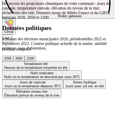
Découvrez les projections climatiques de votre commune : jours de
canicule, température estivale, élévation du niveau de la mer,
sécheresses des sols. Données issues de Météo France et du GIEC,
Brebis galeuses
horizons 2030, 2050 et 2100.
Données politiques
Climat
Résultats des élections municipales 2020, présidentielles 2022 et
législatives 2022. Couleur politique actuelle de la mairie, stabilité
politique, taux d'abstention.
Horizon temporel
2030
2050
2100
Température été
Hausse de la température moyenne en été
Nuits tropicales
Nuits où la température ne descend pas sous 20°C
Jours de canicule
Stress hydrique
Jours où la température dépasse 35°C
Jours avec sol sec en été
Élévation niveau mer
Élévation prévue du niveau de la mer