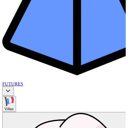
FUTURES
Villes