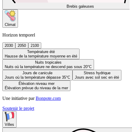
Brebis galeuses
Climat
Horizon temporel
2030
2050
2100
Température été
Hausse de la température moyenne en été
Nuits tropicales
Nuits où la température ne descend pas sous 20°C
Jours de canicule
Stress hydrique
Jours où la température dépasse 35°C
Jours avec sol sec en été
Élévation niveau mer
Élévation prévue du niveau de la mer
Une initiative par
Bonpote.com
Soutenir le projet
Villes