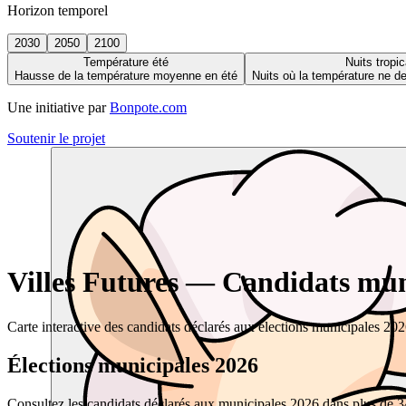
Horizon temporel
2030
2050
2100
Température été
Nuits tropic
Hausse de la température moyenne en été
Nuits où la température ne 
Une initiative par
Bonpote.com
Soutenir le projet
Villes Futures — Candidats muni
Carte interactive des candidats déclarés aux élections municipales 20
Élections municipales 2026
Consultez les candidats déclarés aux municipales 2026 dans plus de 34 0