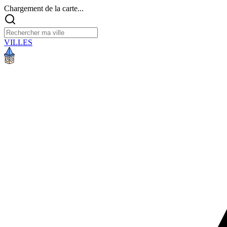
Chargement de la carte...
VILLES