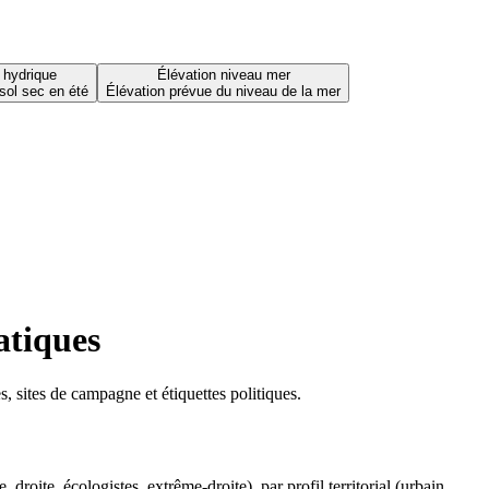
 hydrique
Élévation niveau mer
sol sec en été
Élévation prévue du niveau de la mer
atiques
 sites de campagne et étiquettes politiques.
oite, écologistes, extrême-droite), par profil territorial (urbain,