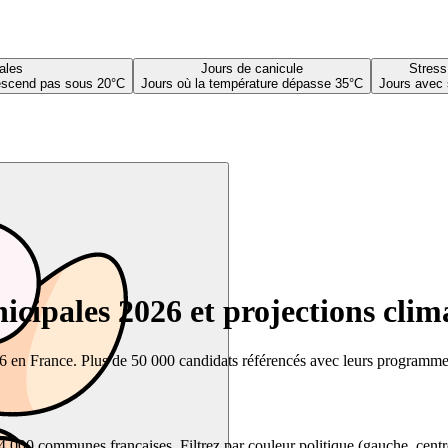
ales
Jours de canicule
Stress
descend pas sous 20°C
Jours où la température dépasse 35°C
Jours avec 
cipales 2026 et projections clim
26 en France. Plus de 50 000 candidats référencés avec leurs programmes,
00 communes françaises. Filtrez par couleur politique (gauche, centre, dr