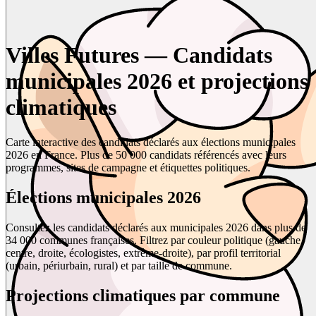
Villes Futures — Candidats
municipales 2026 et projections
climatiques
Carte interactive des candidats déclarés aux élections municipales
2026 en France. Plus de 50 000 candidats référencés avec leurs
programmes, sites de campagne et étiquettes politiques.
Élections municipales 2026
Consultez les candidats déclarés aux municipales 2026 dans plus de
34 000 communes françaises. Filtrez par couleur politique (gauche,
centre, droite, écologistes, extrême-droite), par profil territorial
(urbain, périurbain, rural) et par taille de commune.
Projections climatiques par commune