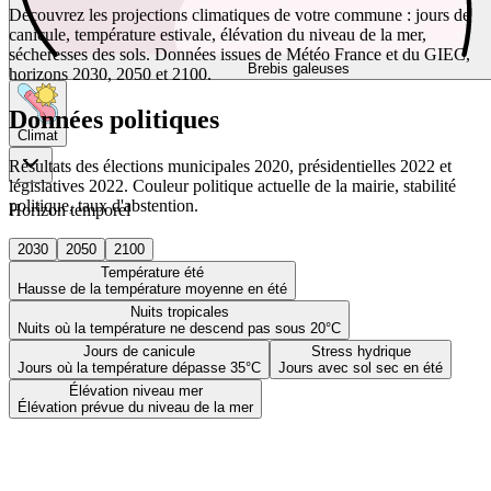
Découvrez les projections climatiques de votre commune : jours de
canicule, température estivale, élévation du niveau de la mer,
sécheresses des sols. Données issues de Météo France et du GIEC,
Brebis galeuses
horizons 2030, 2050 et 2100.
Données politiques
Climat
Résultats des élections municipales 2020, présidentielles 2022 et
législatives 2022. Couleur politique actuelle de la mairie, stabilité
politique, taux d'abstention.
Horizon temporel
2030
2050
2100
Température été
Hausse de la température moyenne en été
Nuits tropicales
Nuits où la température ne descend pas sous 20°C
Jours de canicule
Stress hydrique
Jours où la température dépasse 35°C
Jours avec sol sec en été
Élévation niveau mer
Élévation prévue du niveau de la mer