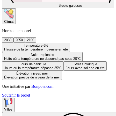
Brebis galeuses
Climat
Horizon temporel
2030
2050
2100
Température été
Hausse de la température moyenne en été
Nuits tropicales
Nuits où la température ne descend pas sous 20°C
Jours de canicule
Stress hydrique
Jours où la température dépasse 35°C
Jours avec sol sec en été
Élévation niveau mer
Élévation prévue du niveau de la mer
Une initiative par
Bonpote.com
Soutenir le projet
Villes