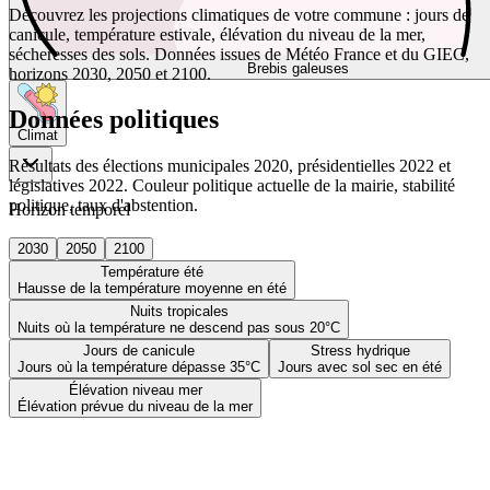
Découvrez les projections climatiques de votre commune : jours de
canicule, température estivale, élévation du niveau de la mer,
sécheresses des sols. Données issues de Météo France et du GIEC,
Brebis galeuses
horizons 2030, 2050 et 2100.
Données politiques
Climat
Résultats des élections municipales 2020, présidentielles 2022 et
législatives 2022. Couleur politique actuelle de la mairie, stabilité
politique, taux d'abstention.
Horizon temporel
2030
2050
2100
Température été
Hausse de la température moyenne en été
Nuits tropicales
Nuits où la température ne descend pas sous 20°C
Jours de canicule
Stress hydrique
Jours où la température dépasse 35°C
Jours avec sol sec en été
Élévation niveau mer
Élévation prévue du niveau de la mer