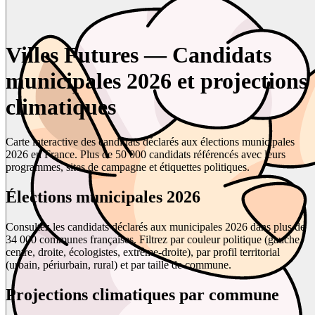
Villes Futures — Candidats
municipales 2026 et projections
climatiques
Carte interactive des candidats déclarés aux élections municipales
2026 en France. Plus de 50 000 candidats référencés avec leurs
programmes, sites de campagne et étiquettes politiques.
Élections municipales 2026
Consultez les candidats déclarés aux municipales 2026 dans plus de
34 000 communes françaises. Filtrez par couleur politique (gauche,
centre, droite, écologistes, extrême-droite), par profil territorial
(urbain, périurbain, rural) et par taille de commune.
Projections climatiques par commune