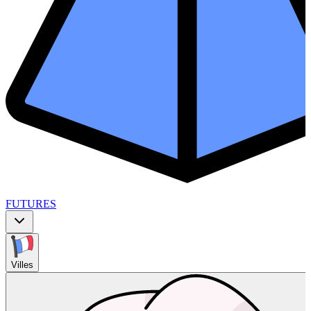
FUTURES
Villes