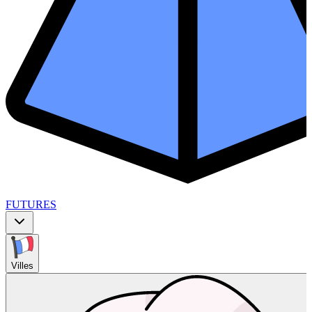
FUTURES
Villes