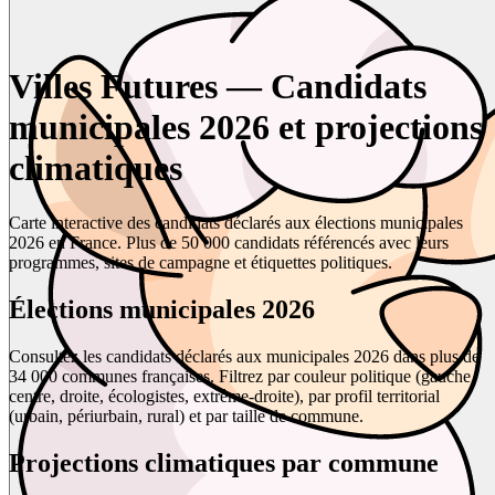
Villes Futures — Candidats
municipales 2026 et projections
climatiques
Carte interactive des candidats déclarés aux élections municipales
2026 en France. Plus de 50 000 candidats référencés avec leurs
programmes, sites de campagne et étiquettes politiques.
Élections municipales 2026
Consultez les candidats déclarés aux municipales 2026 dans plus de
34 000 communes françaises. Filtrez par couleur politique (gauche,
centre, droite, écologistes, extrême-droite), par profil territorial
(urbain, périurbain, rural) et par taille de commune.
Projections climatiques par commune