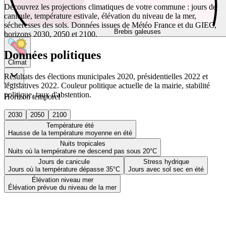
Découvrez les projections climatiques de votre commune : jours de
canicule, température estivale, élévation du niveau de la mer,
sécheresses des sols. Données issues de Météo France et du GIEC,
Brebis galeuses
horizons 2030, 2050 et 2100.
Données politiques
Climat
Résultats des élections municipales 2020, présidentielles 2022 et
législatives 2022. Couleur politique actuelle de la mairie, stabilité
politique, taux d'abstention.
Horizon temporel
2030
2050
2100
Température été
Hausse de la température moyenne en été
Nuits tropicales
Nuits où la température ne descend pas sous 20°C
Jours de canicule
Stress hydrique
Jours où la température dépasse 35°C
Jours avec sol sec en été
Élévation niveau mer
Élévation prévue du niveau de la mer