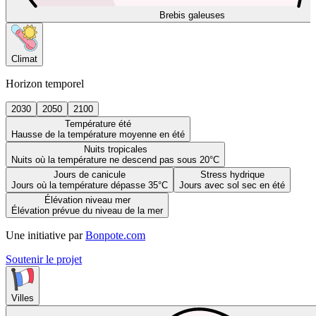
Brebis galeuses
Climat
Horizon temporel
2030
2050
2100
Température été
Hausse de la température moyenne en été
Nuits tropicales
Nuits où la température ne descend pas sous 20°C
Jours de canicule
Stress hydrique
Jours où la température dépasse 35°C
Jours avec sol sec en été
Élévation niveau mer
Élévation prévue du niveau de la mer
Une initiative par
Bonpote.com
Soutenir le projet
Villes