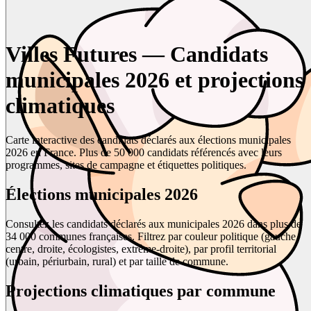
Villes Futures — Candidats
municipales 2026 et projections
climatiques
Carte interactive des candidats déclarés aux élections municipales
2026 en France. Plus de 50 000 candidats référencés avec leurs
programmes, sites de campagne et étiquettes politiques.
Élections municipales 2026
Consultez les candidats déclarés aux municipales 2026 dans plus de
34 000 communes françaises. Filtrez par couleur politique (gauche,
centre, droite, écologistes, extrême-droite), par profil territorial
(urbain, périurbain, rural) et par taille de commune.
Projections climatiques par commune