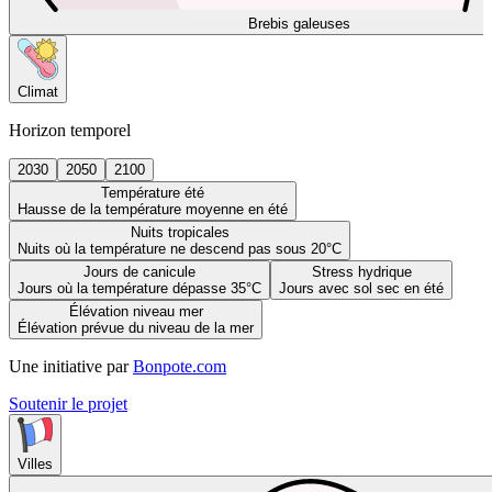
Brebis galeuses
Climat
Horizon temporel
2030
2050
2100
Température été
Hausse de la température moyenne en été
Nuits tropicales
Nuits où la température ne descend pas sous 20°C
Jours de canicule
Stress hydrique
Jours où la température dépasse 35°C
Jours avec sol sec en été
Élévation niveau mer
Élévation prévue du niveau de la mer
Une initiative par
Bonpote.com
Soutenir le projet
Villes