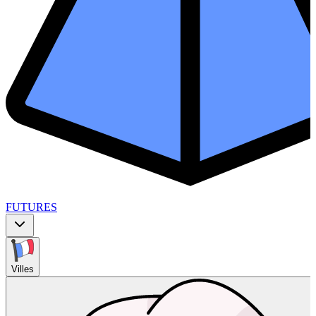
FUTURES
Villes