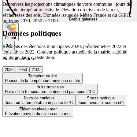
Découvrez les projections climatiques de votre commune : jours de
canicule, température estivale, élévation du niveau de la mer,
sécheresses des sols. Données issues de Météo France et du GIEC,
Brebis galeuses
horizons 2030, 2050 et 2100.
Données politiques
Climat
Résultats des élections municipales 2020, présidentielles 2022 et
législatives 2022. Couleur politique actuelle de la mairie, stabilité
politique, taux d'abstention.
Horizon temporel
2030
2050
2100
Température été
Hausse de la température moyenne en été
Nuits tropicales
Nuits où la température ne descend pas sous 20°C
Jours de canicule
Stress hydrique
Jours où la température dépasse 35°C
Jours avec sol sec en été
Élévation niveau mer
Élévation prévue du niveau de la mer