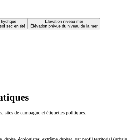
 hydrique
Élévation niveau mer
sol sec en été
Élévation prévue du niveau de la mer
atiques
 sites de campagne et étiquettes politiques.
oite, écologistes, extrême-droite), par profil territorial (urbain,