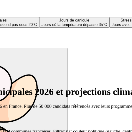
ales
Jours de canicule
Stress
descend pas sous 20°C
Jours où la température dépasse 35°C
Jours avec 
cipales 2026 et projections clim
26 en France. Plus de 50 000 candidats référencés avec leurs programmes,
00 communes françaises. Filtrez par couleur politique (gauche, centre, dr