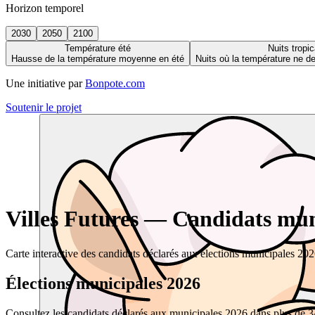
Horizon temporel
2030
2050
2100
Température été
Nuits tropic
Hausse de la température moyenne en été
Nuits où la température ne 
Une initiative par
Bonpote.com
Soutenir le projet
Villes Futures — Candidats muni
Carte interactive des candidats déclarés aux élections municipales 20
Élections municipales 2026
Consultez les candidats déclarés aux municipales 2026 dans plus de 34 0