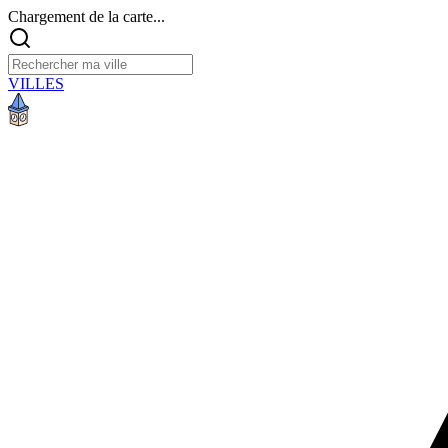
Chargement de la carte...
VILLES