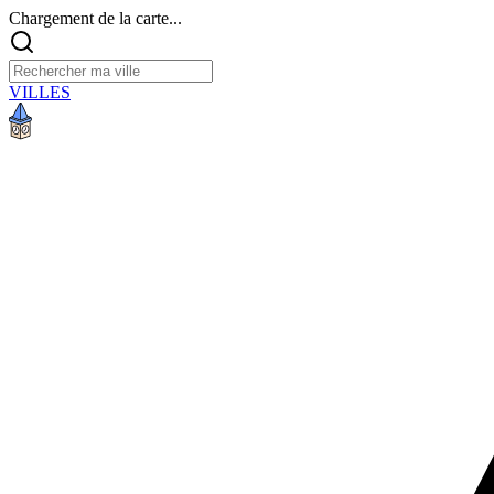
Chargement de la carte...
VILLES