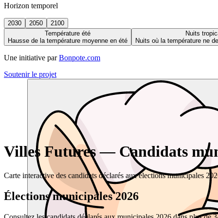
Horizon temporel
2030
2050
2100
Température été
Nuits tropic
Hausse de la température moyenne en été
Nuits où la température ne 
Une initiative par
Bonpote.com
Soutenir le projet
Villes Futures — Candidats muni
Carte interactive des candidats déclarés aux élections municipales 20
Élections municipales 2026
Consultez les candidats déclarés aux municipales 2026 dans plus de 34 0