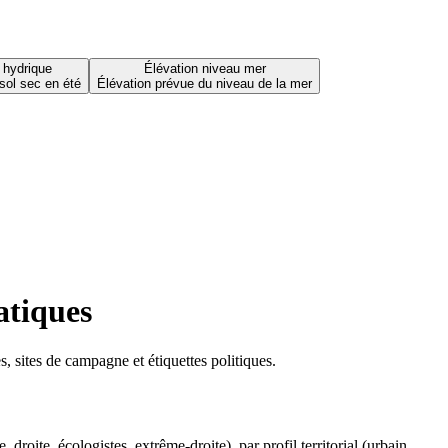
 hydrique
Élévation niveau mer
sol sec en été
Élévation prévue du niveau de la mer
atiques
 sites de campagne et étiquettes politiques.
oite, écologistes, extrême-droite), par profil territorial (urbain,