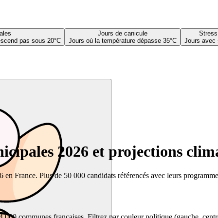
ales
Jours de canicule
Stress
descend pas sous 20°C
Jours où la température dépasse 35°C
Jours avec 
cipales 2026 et projections clim
26 en France. Plus de 50 000 candidats référencés avec leurs programmes,
00 communes françaises. Filtrez par couleur politique (gauche, centre, dr