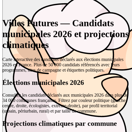
Villes Futures — Candidats
municipales 2026 et projections
climatiques
Carte interactive des candidats déclarés aux élections municipales
2026 en France. Plus de 50 000 candidats référencés avec leurs
programmes, sites de campagne et étiquettes politiques.
Élections municipales 2026
Consultez les candidats déclarés aux municipales 2026 dans plus de
34 000 communes françaises. Filtrez par couleur politique (gauche,
centre, droite, écologistes, extrême-droite), par profil territorial
(urbain, périurbain, rural) et par taille de commune.
Projections climatiques par commune