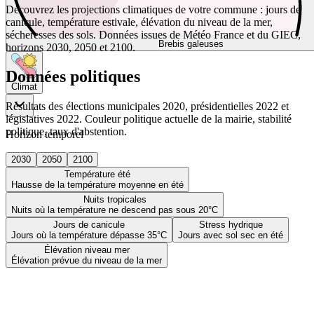
Découvrez les projections climatiques de votre commune : jours de
canicule, température estivale, élévation du niveau de la mer,
sécheresses des sols. Données issues de Météo France et du GIEC,
Brebis galeuses
horizons 2030, 2050 et 2100.
Données politiques
Climat
Résultats des élections municipales 2020, présidentielles 2022 et
législatives 2022. Couleur politique actuelle de la mairie, stabilité
politique, taux d'abstention.
Horizon temporel
2030
2050
2100
Température été
Hausse de la température moyenne en été
Nuits tropicales
Nuits où la température ne descend pas sous 20°C
Jours de canicule
Stress hydrique
Jours où la température dépasse 35°C
Jours avec sol sec en été
Élévation niveau mer
Élévation prévue du niveau de la mer