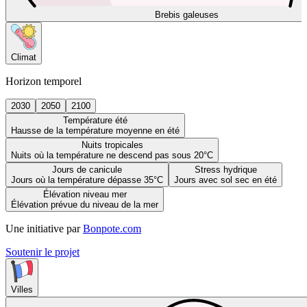
Brebis galeuses
Climat
Horizon temporel
2030
2050
2100
Température été
Hausse de la température moyenne en été
Nuits tropicales
Nuits où la température ne descend pas sous 20°C
Jours de canicule
Stress hydrique
Jours où la température dépasse 35°C
Jours avec sol sec en été
Élévation niveau mer
Élévation prévue du niveau de la mer
Une initiative par
Bonpote.com
Soutenir le projet
Villes