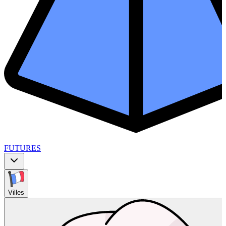
FUTURES
Villes