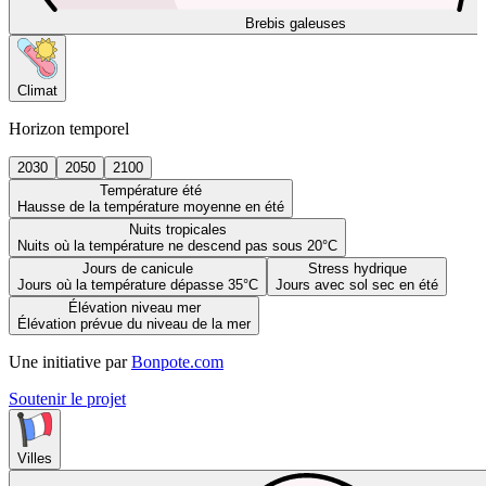
Brebis galeuses
Climat
Horizon temporel
2030
2050
2100
Température été
Hausse de la température moyenne en été
Nuits tropicales
Nuits où la température ne descend pas sous 20°C
Jours de canicule
Stress hydrique
Jours où la température dépasse 35°C
Jours avec sol sec en été
Élévation niveau mer
Élévation prévue du niveau de la mer
Une initiative par
Bonpote.com
Soutenir le projet
Villes