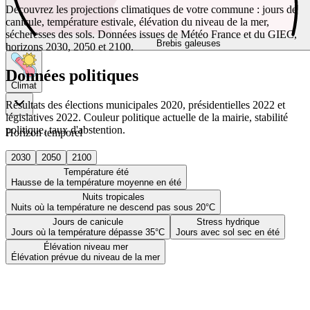
Découvrez les projections climatiques de votre commune : jours de
canicule, température estivale, élévation du niveau de la mer,
sécheresses des sols. Données issues de Météo France et du GIEC,
Brebis galeuses
horizons 2030, 2050 et 2100.
Données politiques
Climat
Résultats des élections municipales 2020, présidentielles 2022 et
législatives 2022. Couleur politique actuelle de la mairie, stabilité
politique, taux d'abstention.
Horizon temporel
2030
2050
2100
Température été
Hausse de la température moyenne en été
Nuits tropicales
Nuits où la température ne descend pas sous 20°C
Jours de canicule
Stress hydrique
Jours où la température dépasse 35°C
Jours avec sol sec en été
Élévation niveau mer
Élévation prévue du niveau de la mer