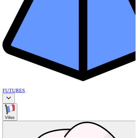
FUTURES
Villes