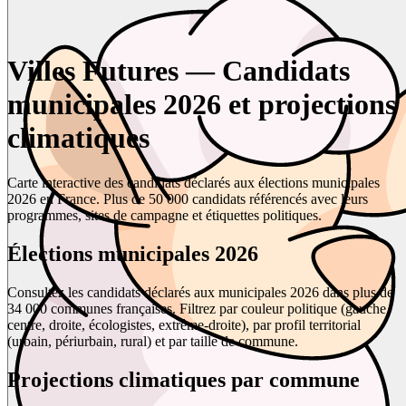
Villes Futures — Candidats
municipales 2026 et projections
climatiques
Carte interactive des candidats déclarés aux élections municipales
2026 en France. Plus de 50 000 candidats référencés avec leurs
programmes, sites de campagne et étiquettes politiques.
Élections municipales 2026
Consultez les candidats déclarés aux municipales 2026 dans plus de
34 000 communes françaises. Filtrez par couleur politique (gauche,
centre, droite, écologistes, extrême-droite), par profil territorial
(urbain, périurbain, rural) et par taille de commune.
Projections climatiques par commune