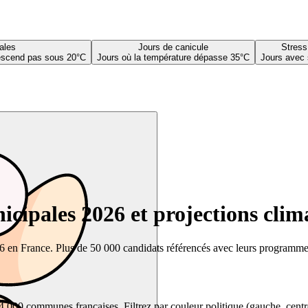
ales
Jours de canicule
Stress
descend pas sous 20°C
Jours où la température dépasse 35°C
Jours avec 
cipales 2026 et projections clim
26 en France. Plus de 50 000 candidats référencés avec leurs programmes,
00 communes françaises. Filtrez par couleur politique (gauche, centre, dr