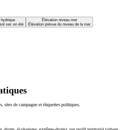
 hydrique
Élévation niveau mer
sol sec en été
Élévation prévue du niveau de la mer
atiques
 sites de campagne et étiquettes politiques.
oite, écologistes, extrême-droite), par profil territorial (urbain,