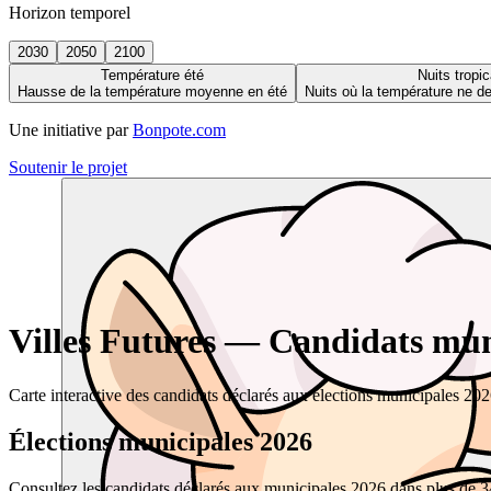
Horizon temporel
2030
2050
2100
Température été
Nuits tropic
Hausse de la température moyenne en été
Nuits où la température ne 
Une initiative par
Bonpote.com
Soutenir le projet
Villes Futures — Candidats muni
Carte interactive des candidats déclarés aux élections municipales 20
Élections municipales 2026
Consultez les candidats déclarés aux municipales 2026 dans plus de 34 0