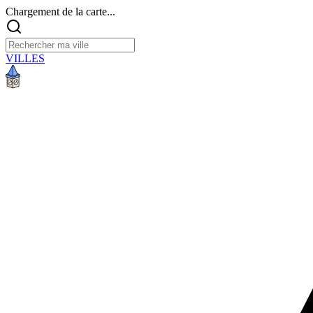
Chargement de la carte...
VILLES