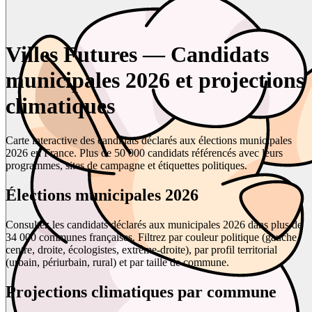
Villes Futures — Candidats
municipales 2026 et projections
climatiques
Carte interactive des candidats déclarés aux élections municipales
2026 en France. Plus de 50 000 candidats référencés avec leurs
programmes, sites de campagne et étiquettes politiques.
Élections municipales 2026
Consultez les candidats déclarés aux municipales 2026 dans plus de
34 000 communes françaises. Filtrez par couleur politique (gauche,
centre, droite, écologistes, extrême-droite), par profil territorial
(urbain, périurbain, rural) et par taille de commune.
Projections climatiques par commune