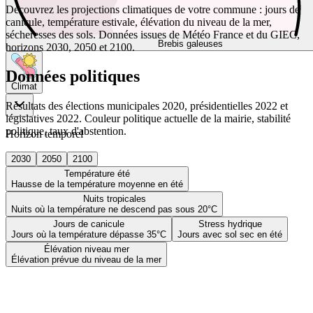
Découvrez les projections climatiques de votre commune : jours de
canicule, température estivale, élévation du niveau de la mer,
sécheresses des sols. Données issues de Météo France et du GIEC,
Brebis galeuses
horizons 2030, 2050 et 2100.
Données politiques
Climat
Résultats des élections municipales 2020, présidentielles 2022 et
législatives 2022. Couleur politique actuelle de la mairie, stabilité
politique, taux d'abstention.
Horizon temporel
2030
2050
2100
Température été
Hausse de la température moyenne en été
Nuits tropicales
Nuits où la température ne descend pas sous 20°C
Jours de canicule
Stress hydrique
Jours où la température dépasse 35°C
Jours avec sol sec en été
Élévation niveau mer
Élévation prévue du niveau de la mer