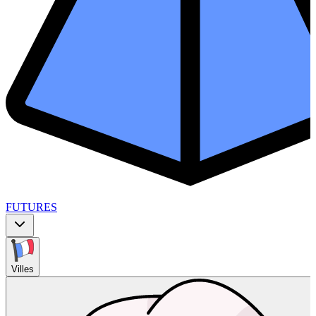
FUTURES
Villes