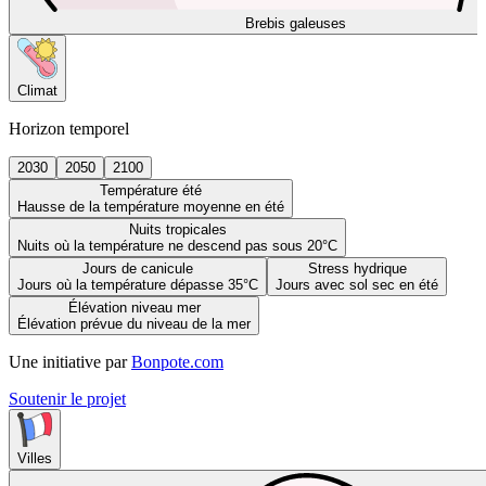
Brebis galeuses
Climat
Horizon temporel
2030
2050
2100
Température été
Hausse de la température moyenne en été
Nuits tropicales
Nuits où la température ne descend pas sous 20°C
Jours de canicule
Stress hydrique
Jours où la température dépasse 35°C
Jours avec sol sec en été
Élévation niveau mer
Élévation prévue du niveau de la mer
Une initiative par
Bonpote.com
Soutenir le projet
Villes