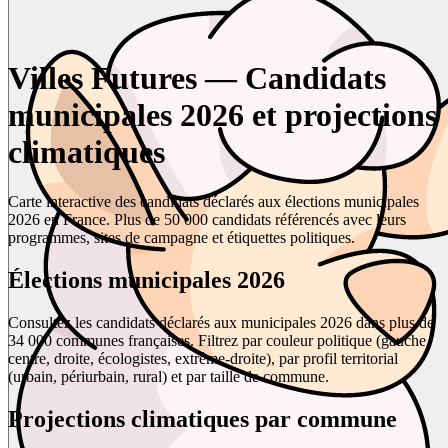
Villes Futures — Candidats
municipales 2026 et projections
climatiques
Carte interactive des candidats déclarés aux élections municipales
2026 en France. Plus de 50 000 candidats référencés avec leurs
programmes, sites de campagne et étiquettes politiques.
Élections municipales 2026
Consultez les candidats déclarés aux municipales 2026 dans plus de
34 000 communes françaises. Filtrez par couleur politique (gauche,
centre, droite, écologistes, extrême-droite), par profil territorial
(urbain, périurbain, rural) et par taille de commune.
Projections climatiques par commune