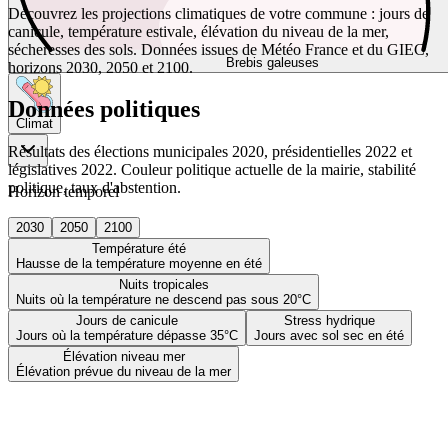
Découvrez les projections climatiques de votre commune : jours de
canicule, température estivale, élévation du niveau de la mer,
sécheresses des sols. Données issues de Météo France et du GIEC,
Brebis galeuses
horizons 2030, 2050 et 2100.
Données politiques
Climat
Résultats des élections municipales 2020, présidentielles 2022 et
législatives 2022. Couleur politique actuelle de la mairie, stabilité
politique, taux d'abstention.
Horizon temporel
2030
2050
2100
Température été
Hausse de la température moyenne en été
Nuits tropicales
Nuits où la température ne descend pas sous 20°C
Jours de canicule
Stress hydrique
Jours où la température dépasse 35°C
Jours avec sol sec en été
Élévation niveau mer
Élévation prévue du niveau de la mer