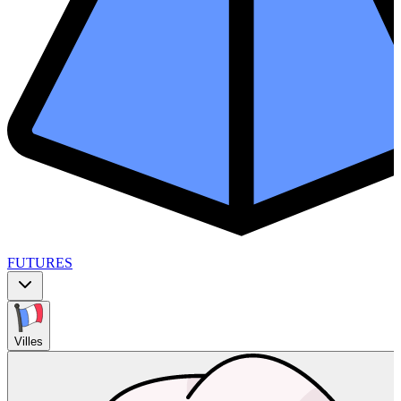
FUTURES
Villes