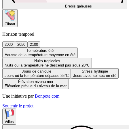
Brebis galeuses
Climat
Horizon temporel
2030
2050
2100
Température été
Hausse de la température moyenne en été
Nuits tropicales
Nuits où la température ne descend pas sous 20°C
Jours de canicule
Stress hydrique
Jours où la température dépasse 35°C
Jours avec sol sec en été
Élévation niveau mer
Élévation prévue du niveau de la mer
Une initiative par
Bonpote.com
Soutenir le projet
Villes