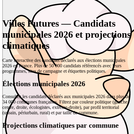
Villes Futures — Candidats
municipales 2026 et projections
climatiques
Carte interactive des candidats déclarés aux élections municipales
2026 en France. Plus de 50 000 candidats référencés avec leurs
programmes, sites de campagne et étiquettes politiques.
Élections municipales 2026
Consultez les candidats déclarés aux municipales 2026 dans plus de
34 000 communes françaises. Filtrez par couleur politique (gauche,
centre, droite, écologistes, extrême-droite), par profil territorial
(urbain, périurbain, rural) et par taille de commune.
Projections climatiques par commune