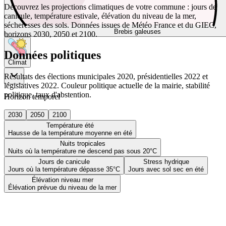
Découvrez les projections climatiques de votre commune : jours de
canicule, température estivale, élévation du niveau de la mer,
sécheresses des sols. Données issues de Météo France et du GIEC,
Brebis galeuses
horizons 2030, 2050 et 2100.
Données politiques
Climat
Résultats des élections municipales 2020, présidentielles 2022 et
législatives 2022. Couleur politique actuelle de la mairie, stabilité
politique, taux d'abstention.
Horizon temporel
2030
2050
2100
Température été
Hausse de la température moyenne en été
Nuits tropicales
Nuits où la température ne descend pas sous 20°C
Jours de canicule
Stress hydrique
Jours où la température dépasse 35°C
Jours avec sol sec en été
Élévation niveau mer
Élévation prévue du niveau de la mer