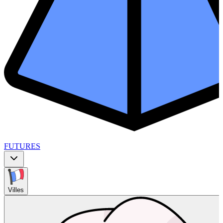
FUTURES
Villes