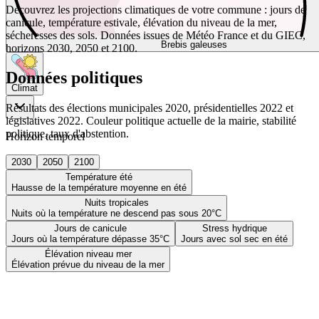
Découvrez les projections climatiques de votre commune : jours de
canicule, température estivale, élévation du niveau de la mer,
sécheresses des sols. Données issues de Météo France et du GIEC,
Brebis galeuses
horizons 2030, 2050 et 2100.
Données politiques
Climat
Résultats des élections municipales 2020, présidentielles 2022 et
législatives 2022. Couleur politique actuelle de la mairie, stabilité
politique, taux d'abstention.
Horizon temporel
2030
2050
2100
Température été
Hausse de la température moyenne en été
Nuits tropicales
Nuits où la température ne descend pas sous 20°C
Jours de canicule
Stress hydrique
Jours où la température dépasse 35°C
Jours avec sol sec en été
Élévation niveau mer
Élévation prévue du niveau de la mer