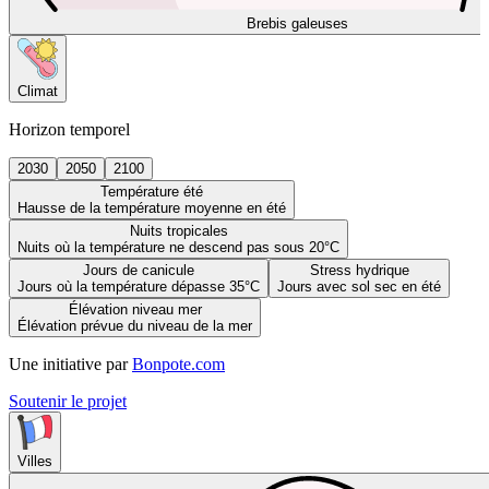
Brebis galeuses
Climat
Horizon temporel
2030
2050
2100
Température été
Hausse de la température moyenne en été
Nuits tropicales
Nuits où la température ne descend pas sous 20°C
Jours de canicule
Stress hydrique
Jours où la température dépasse 35°C
Jours avec sol sec en été
Élévation niveau mer
Élévation prévue du niveau de la mer
Une initiative par
Bonpote.com
Soutenir le projet
Villes