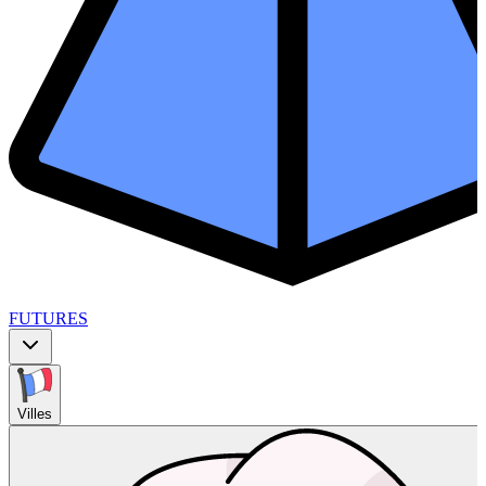
FUTURES
Villes