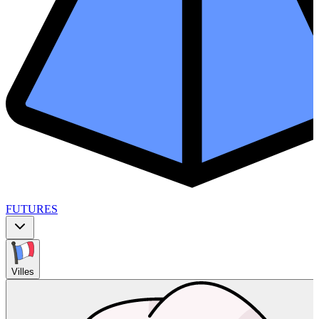
FUTURES
Villes