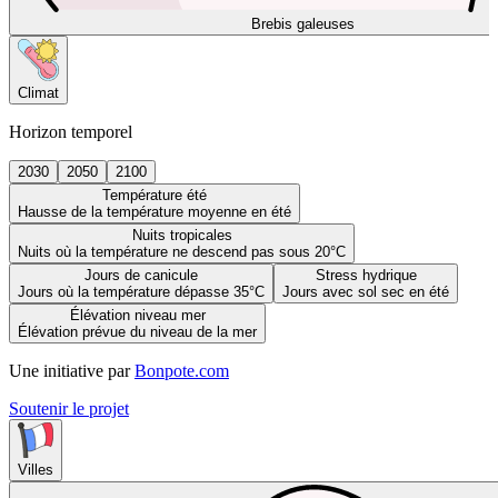
Brebis galeuses
Climat
Horizon temporel
2030
2050
2100
Température été
Hausse de la température moyenne en été
Nuits tropicales
Nuits où la température ne descend pas sous 20°C
Jours de canicule
Stress hydrique
Jours où la température dépasse 35°C
Jours avec sol sec en été
Élévation niveau mer
Élévation prévue du niveau de la mer
Une initiative par
Bonpote.com
Soutenir le projet
Villes