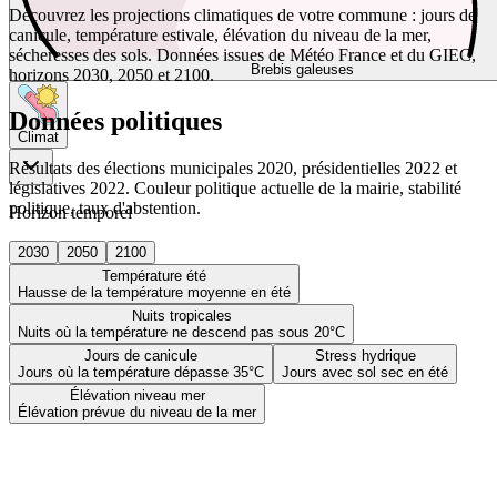
Découvrez les projections climatiques de votre commune : jours de
canicule, température estivale, élévation du niveau de la mer,
sécheresses des sols. Données issues de Météo France et du GIEC,
Brebis galeuses
horizons 2030, 2050 et 2100.
Données politiques
Climat
Résultats des élections municipales 2020, présidentielles 2022 et
législatives 2022. Couleur politique actuelle de la mairie, stabilité
politique, taux d'abstention.
Horizon temporel
2030
2050
2100
Température été
Hausse de la température moyenne en été
Nuits tropicales
Nuits où la température ne descend pas sous 20°C
Jours de canicule
Stress hydrique
Jours où la température dépasse 35°C
Jours avec sol sec en été
Élévation niveau mer
Élévation prévue du niveau de la mer