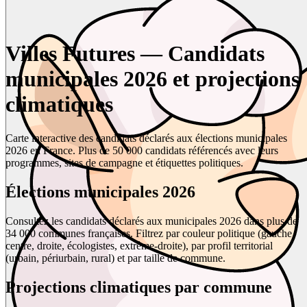
Villes Futures — Candidats
municipales 2026 et projections
climatiques
Carte interactive des candidats déclarés aux élections municipales
2026 en France. Plus de 50 000 candidats référencés avec leurs
programmes, sites de campagne et étiquettes politiques.
Élections municipales 2026
Consultez les candidats déclarés aux municipales 2026 dans plus de
34 000 communes françaises. Filtrez par couleur politique (gauche,
centre, droite, écologistes, extrême-droite), par profil territorial
(urbain, périurbain, rural) et par taille de commune.
Projections climatiques par commune