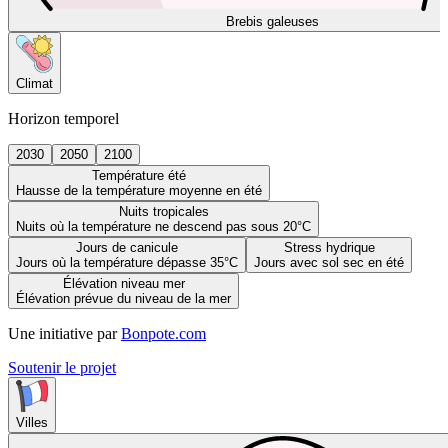
Brebis galeuses
Climat
Horizon temporel
2030
2050
2100
Température été
Hausse de la température moyenne en été
Nuits tropicales
Nuits où la température ne descend pas sous 20°C
Jours de canicule
Stress hydrique
Jours où la température dépasse 35°C
Jours avec sol sec en été
Élévation niveau mer
Élévation prévue du niveau de la mer
Une initiative par
Bonpote.com
Soutenir le projet
Villes