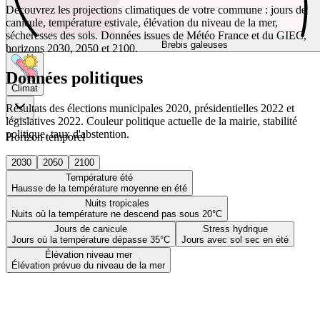
Découvrez les projections climatiques de votre commune : jours de
canicule, température estivale, élévation du niveau de la mer,
sécheresses des sols. Données issues de Météo France et du GIEC,
Brebis galeuses
horizons 2030, 2050 et 2100.
Données politiques
Climat
Résultats des élections municipales 2020, présidentielles 2022 et
législatives 2022. Couleur politique actuelle de la mairie, stabilité
politique, taux d'abstention.
Horizon temporel
2030
2050
2100
Température été
Hausse de la température moyenne en été
Nuits tropicales
Nuits où la température ne descend pas sous 20°C
Jours de canicule
Stress hydrique
Jours où la température dépasse 35°C
Jours avec sol sec en été
Élévation niveau mer
Élévation prévue du niveau de la mer