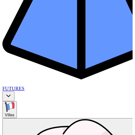
FUTURES
Villes