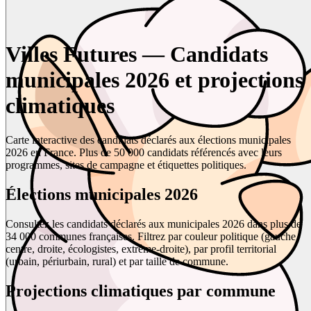
Villes Futures — Candidats
municipales 2026 et projections
climatiques
Carte interactive des candidats déclarés aux élections municipales
2026 en France. Plus de 50 000 candidats référencés avec leurs
programmes, sites de campagne et étiquettes politiques.
Élections municipales 2026
Consultez les candidats déclarés aux municipales 2026 dans plus de
34 000 communes françaises. Filtrez par couleur politique (gauche,
centre, droite, écologistes, extrême-droite), par profil territorial
(urbain, périurbain, rural) et par taille de commune.
Projections climatiques par commune